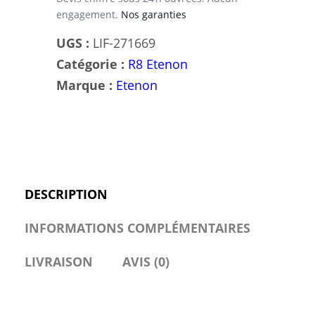
engagement.
Nos garanties
Isolation
Biceps,
UGS :
LIF-271669
Double
Catégorie :
R8 Etenon
Prise,
Marque :
Etenon
Gain
de
Masse
Musculaire
des
DESCRIPTION
Bras
INFORMATIONS COMPLÉMENTAIRES
LIVRAISON
AVIS (0)