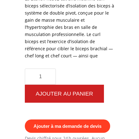
biceps sélectorisée d’isolation des biceps à
système de double pivot, conçue pour le
gain de masse musculaire et
l’hypertrophie des bras en salle de
musculation professionnelle. Le curl
biceps est l’exercice d’isolation de
référence pour cibler le biceps brachial —
chef long et chef court — ainsi que
quantité
de
Machine
AJOUTER AU PANIER
Curl
Biceps
Etenon
Ajouter à ma demande de devis
R8302
—
Devis chiffré sous 24 h ouvrées. Aucun