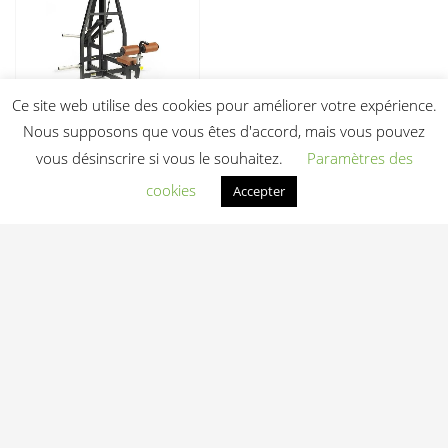
Ce site web utilise des cookies pour améliorer votre expérience.
Nous supposons que vous êtes d'accord, mais vous pouvez
Machine de
musculation Rear
vous désinscrire si vous le souhaitez.
Paramètres des
Pull Down Lexco /
cookies
Accepter
modèle LS-512
2 025,00
€
HT
Ajouter au devis
Light In Fitness
—
6-8 rue Victor Laloux
,
37000
Tours
,
France
06 20 72 66 96
contact@lightinfitness.com
|
Mentions légales
CGV
Conditions d'utilisation
Contact