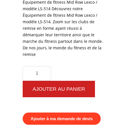
Équipement de fitness Mid Row Lexco /
modèle LS-514 Découvrez notre
Équipement de fitness Mid Row Lexco /
modèle LS-514. Zoom sur les clubs de
remise en forme ayant réussi à
démarquer leur territoire ainsi que le
marche du fitness partout dans le monde.
De nos jours, le monde du fitness et de la
remise
quantité
de
Équipement
AJOUTER AU PANIER
de
fitness
Mid
Ajouter à ma demande de devis
Row