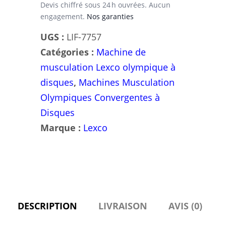
Lexco
Devis chiffré sous 24 h ouvrées. Aucun
engagement.
Nos garanties
/
modèle
UGS :
LIF-7757
LS-
Catégories :
Machine de
514
musculation Lexco olympique à
disques
,
Machines Musculation
Olympiques Convergentes à
Disques
Marque :
Lexco
DESCRIPTION
LIVRAISON
AVIS (0)