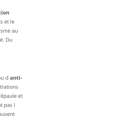
tion
s et le
tisme au
ë. Du
u d
anti-
trations
’épaule et
t pas l
souvent