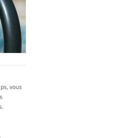
a
ips, vous
s
s.
s