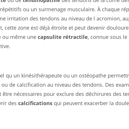
épétitifs ou un surmenage musculaire. À chaque répét
 irritation des tendons au niveau de l acromion, a
et, cette zone est déjà étroite et peut devenir douloure
e
ou même une
capsulite rétractile
, connue sous l
tive.
tel qu un kinésithérapeute ou un ostéopathe permett
n ou de calcification au niveau des tendons. Des exa
 être nécessaires pour exclure des déchirures des t
vrir des
calcifications
qui peuvent exacerber la doule