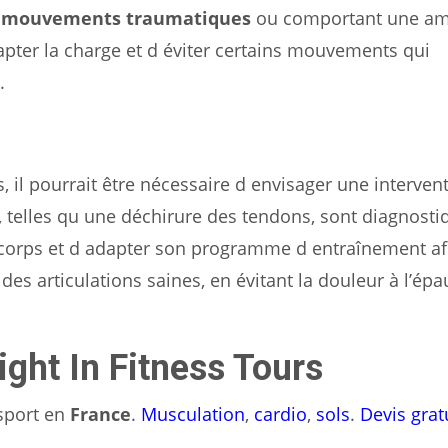
s
mouvements traumatiques
ou comportant une am
apter la charge et d éviter certains mouvements qui
.
, il pourrait être nécessaire d envisager une interven
, telles qu une déchirure des tendons, sont diagnosti
on corps et d adapter son programme d entraînement af
des articulations saines, en évitant la douleur à l’épa
ight In Fitness Tours
 sport en
France
.
Musculation
,
cardio
,
sols
.
Devis grat