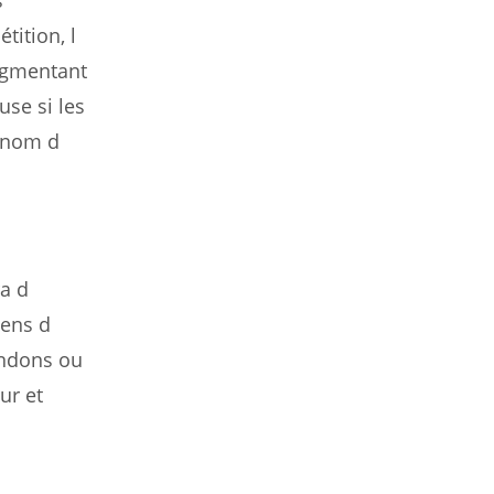
ition, l
ugmentant
use si les
e nom d
ra d
mens d
endons ou
ur et