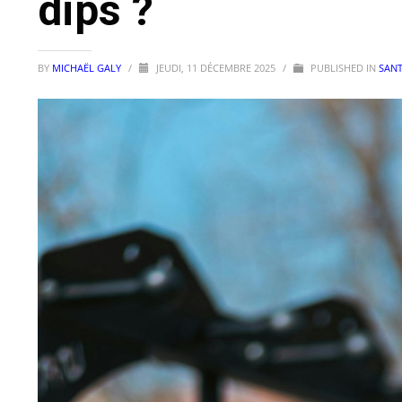
dips ?
BY
MICHAËL GALY
/
JEUDI, 11 DÉCEMBRE 2025
/
PUBLISHED IN
SANT