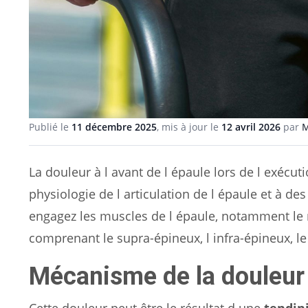
Publié le
11 décembre 2025
, mis à jour le
12 avril 2026
par
M
La douleur à l avant de l épaule lors de l exécuti
physiologie de l articulation de l épaule et à de
engagez les muscles de l épaule, notamment le m
comprenant le supra-épineux, l infra-épineux, le 
Mécanisme de la douleur
Cette douleur peut être le résultat d une
tendin