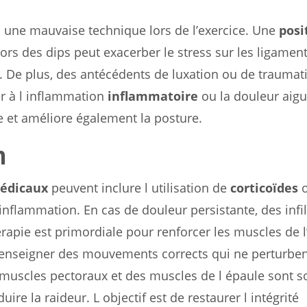
 d une mauvaise technique lors de l’exercice. Une
posi
s des dips peut exacerber le stress sur les ligament
le. De plus, des antécédents de luxation ou de trauma
r à l inflammation
inflammatoire
ou la douleur aigu
 et améliore également la posture.
n
édicaux
peuvent inclure l utilisation de
corticoïdes
o
inflammation. En cas de douleur persistante, des infil
rapie est primordiale pour renforcer les muscles de l
ur enseigner des mouvements corrects qui ne perturben
 muscles pectoraux et des muscles de l épaule sont 
e la raideur. L objectif est de restaurer l intégrité