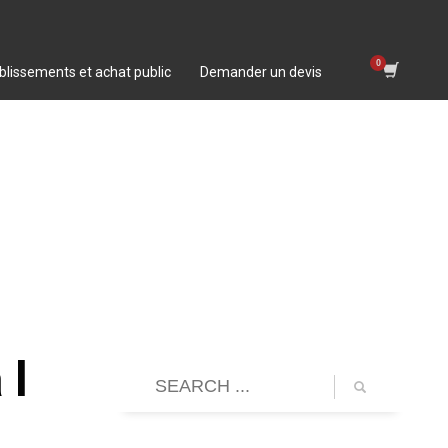
blissements et achat public
Demander un devis
 l
s