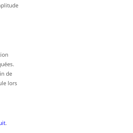
plitude
tion
quées.
in de
ule lors
uit
.