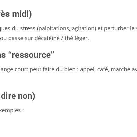
rès midi)
s du stress (palpitations, agitation) et perturber le
, ou passe sur décaféiné / thé léger.
ns “ressource”
ange court peut faire du bien : appel, café, marche a
 dire non)
exemples :