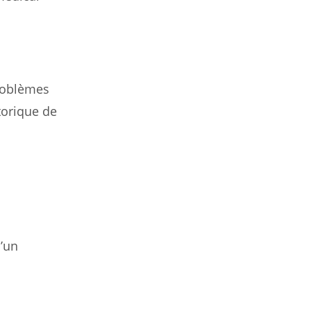
problèmes
torique de
d’un