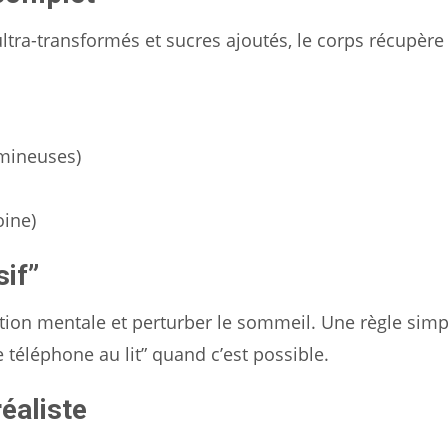
ultra-transformés et sucres ajoutés, le corps récupèr
umineuses)
oine)
sif”
itation mentale et perturber le sommeil. Une règle simp
 téléphone au lit” quand c’est possible.
réaliste