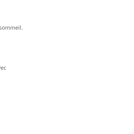
 sommeil.
vec