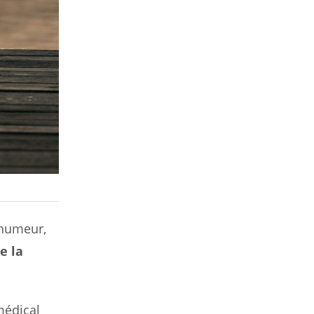
 humeur,
e la
médical