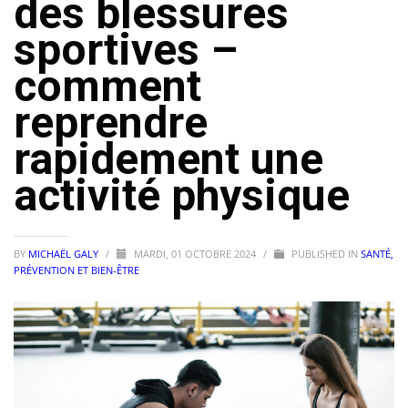
des blessures
sportives –
comment
reprendre
rapidement une
activité physique
BY
MICHAËL GALY
/
MARDI, 01 OCTOBRE 2024
/
PUBLISHED IN
SANTÉ,
PRÉVENTION ET BIEN-ÊTRE