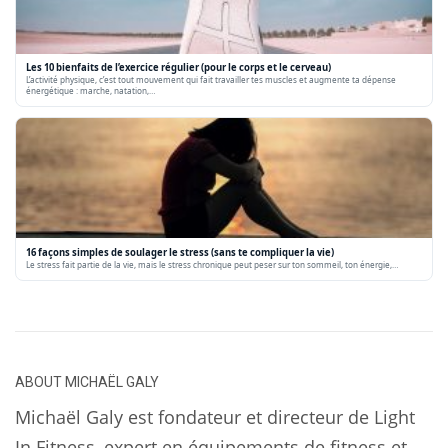
Les 10 bienfaits de l’exercice régulier (pour le corps et le cerveau)
L’activité physique, c’est tout mouvement qui fait travailler tes muscles et augmente ta dépense
énergétique : marche, natation,…
16 façons simples de soulager le stress (sans te compliquer la vie)
Le stress fait partie de la vie, mais le stress chronique peut peser sur ton sommeil, ton énergie,…
ABOUT
MICHAËL GALY
Michaël Galy est fondateur et directeur de Light
In Fitness, expert en équipements de fitness et