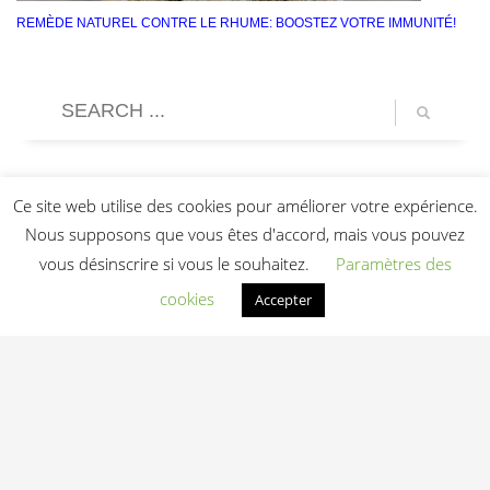
REMÈDE NATUREL CONTRE LE RHUME: BOOSTEZ VOTRE IMMUNITÉ!
Ce site web utilise des cookies pour améliorer votre expérience.
Nous supposons que vous êtes d'accord, mais vous pouvez
vous désinscrire si vous le souhaitez.
Paramètres des
cookies
Accepter
Light In Fitness
—
6-8 rue Victor Laloux
,
37000
Tours
,
France
06 20 72 66 96
contact@lightinfitness.com
|
Mentions légales
CGV
Conditions d'utilisation
Contact
© 2026 Light In Fitness — Équipements fitness professionnels indoor & outdoor
depuis 2013 — Tours (37)