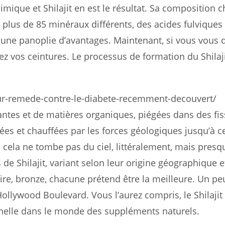
imique et Shilajit en est le résultat. Sa composition 
plus de 85 minéraux différents, des acides fulviques 
 une panoplie d’avantages. Maintenant, si vous vou
z vos ceintures. Le processus de formation du Shilaji
leur-remede-contre-le-diabete-recemment-decouvert/
lantes et de matières organiques, piégées dans des fi
es et chauffées par les forces géologiques jusqu’à c
ela ne tombe pas du ciel, littéralement, mais presq
s de Shilajit, variant selon leur origine géographique e
noire, bronze, chacune prétend être la meilleure. Un 
 Hollywood Boulevard. Vous l’aurez compris, le Shilajit
ernelle dans le monde des suppléments naturels.