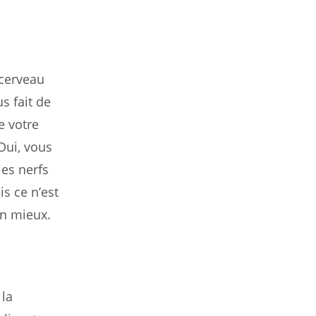
 cerveau
s fait de
e votre
 Oui, vous
les nerfs
s ce n’est
 en mieux.
 la