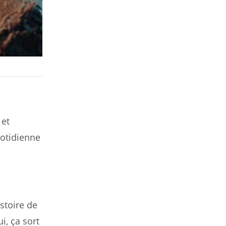
 et
uotidienne
stoire de
i, ça sort