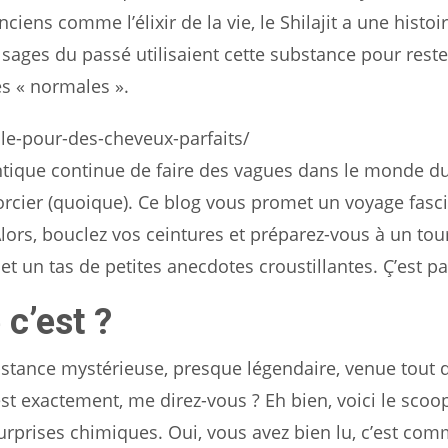
iens comme l’élixir de la vie, le Shilajit a une histoi
sages du passé utilisaient cette substance pour reste
s « normales ».
cle-pour-des-cheveux-parfaits/
ntique continue de faire des vagues dans le monde du
sorcier (quoique). Ce blog vous promet un voyage fasc
 Alors, bouclez vos ceintures et préparez-vous à un tou
et un tas de petites anecdotes croustillantes. Ç’est par
 c’est ?
bstance mystérieuse, presque légendaire, venue tout d
t exactement, me direz-vous ? Eh bien, voici le scoop 
urprises chimiques. Oui, vous avez bien lu, c’est comm