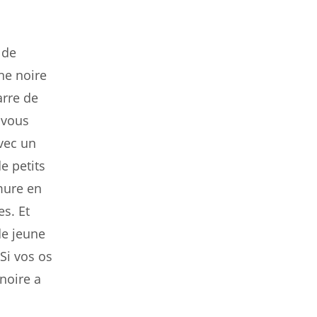
 de
ne noire
arre de
 vous
avec un
e petits
rmure en
es. Et
de jeune
 Si vos os
noire a