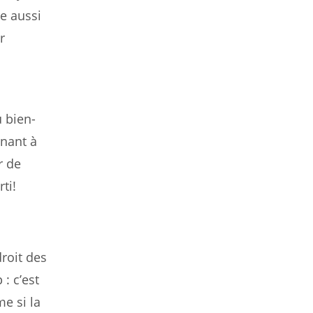
re aussi
r
 bien-
inant à
r de
ti!
roit des
: c’est
e si la