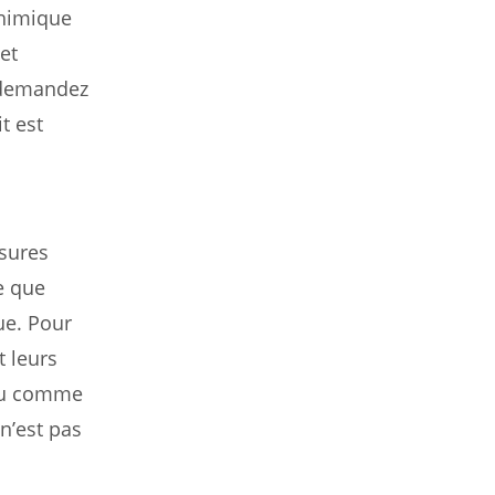
chimique
et
s demandez
t est
ssures
e que
ue. Pour
t leurs
peu comme
 n’est pas