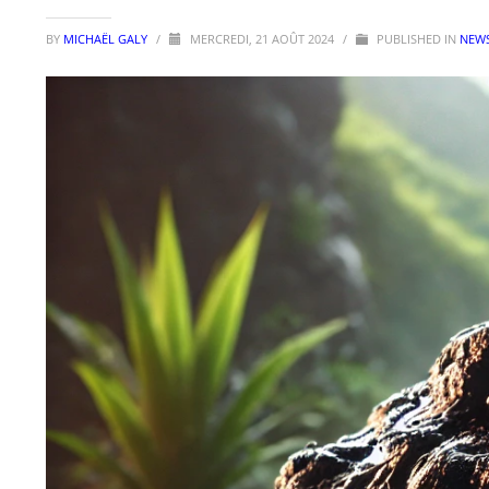
BY
MICHAËL GALY
/
MERCREDI, 21 AOÛT 2024
/
PUBLISHED IN
NEWS