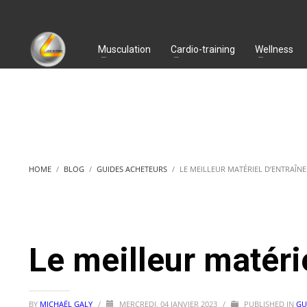
Musculation
Cardio-training
Wellness
HOME
BLOG
GUIDES ACHETEURS
LE MEILLEUR MATÉRIEL D’ENTRAÎN
Le meilleur matéri
BY
MICHAËL GALY
/
MERCREDI, 04 JANVIER 2023
/
PUBLISHED IN
GU