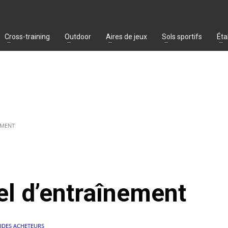
Cross-training
Outdoor
Aires de jeux
Sols sportifs
Éta
EMENT
el d’entraînement
IDES ACHETEURS