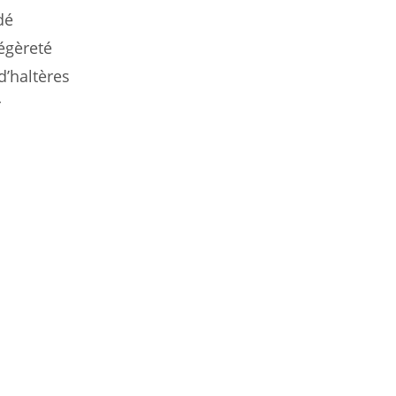
dé
égèreté
d’haltères
r