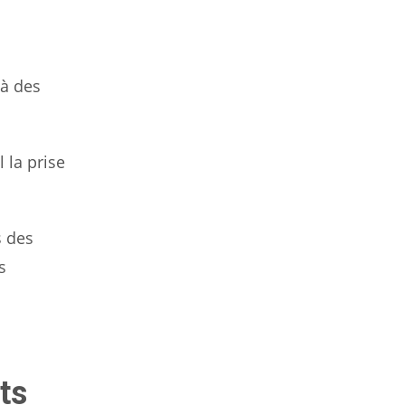
’à des
 la prise
s des
s
ts