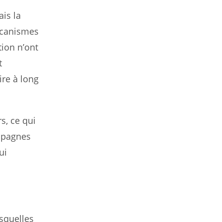
ais la
écanismes
tion n’ont
t
ire à long
s, ce qui
ampagnes
ui
esquelles