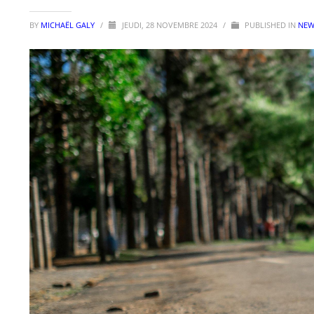
BY
MICHAËL GALY
/
JEUDI, 28 NOVEMBRE 2024
/
PUBLISHED IN
NEW