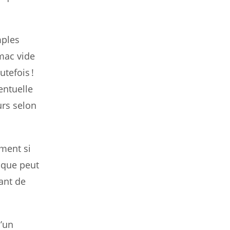
mples
omac vide
tefois !
entuelle
urs selon
ement si
ique peut
ant de
d’un