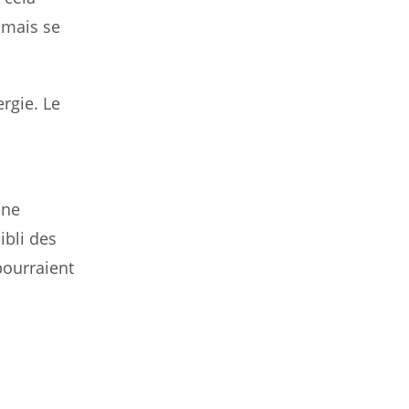
 mais se
rgie. Le
une
ibli des
pourraient