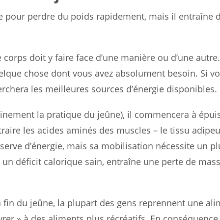
e pour perdre du poids rapidement, mais il entraîne 
 corps doit y faire face d’une manière ou d’une autre
quelque chose dont vous avez absolument besoin. Si v
herchera les meilleures sources d’énergie disponibles.
ainement la pratique du jeûne), il commencera à épui
raire les acides aminés des muscles – le tissu adipe
réserve d’énergie, mais sa mobilisation nécessite un p
 un déficit calorique sain, entraîne une perte de mas
 fin du jeûne, la plupart des gens reprennent une al
ivrer » à des aliments plus récréatifs. En conséquence,