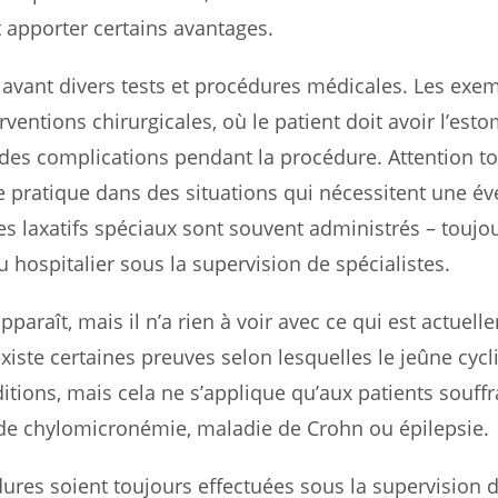
ut apporter certains avantages.
avant divers tests et procédures médicales. Les exe
entions chirurgicales, où le patient doit avoir l’est
 des complications pendant la procédure. Attention tou
e pratique dans des situations qui nécessitent une év
es laxatifs spéciaux sont souvent administrés – toujo
ospitalier sous la supervision de spécialistes.
araît, mais il n’a rien à voir avec ce qui est actuell
iste certaines preuves selon lesquelles le jeûne cycl
tions, mais cela ne s’applique qu’aux patients souffr
de chylomicronémie, maladie de Crohn ou épilepsie.
dures soient toujours effectuées sous la supervision 