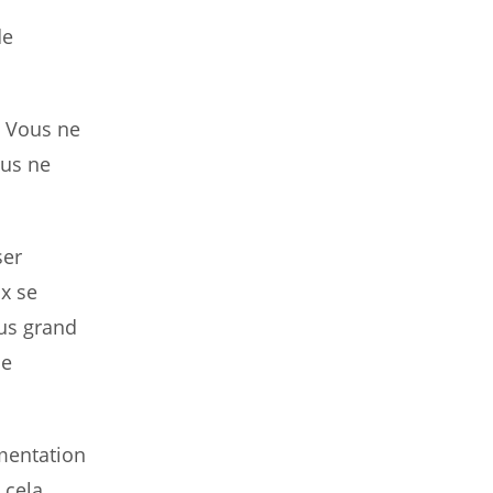
de
. Vous ne
ous ne
ser
ux se
lus grand
se
imentation
 cela