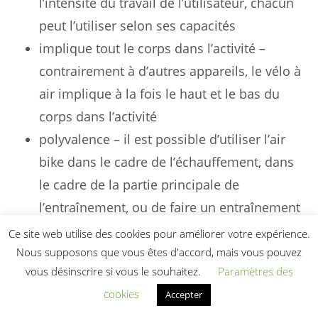
l’intensité du travail de l’utilisateur, chacun
peut l’utiliser selon ses capacités
implique tout le corps dans l’activité –
contrairement à d’autres appareils, le vélo à
air implique à la fois le haut et le bas du
corps dans l’activité
polyvalence – il est possible d’utiliser l’air
bike dans le cadre de l’échauffement, dans
le cadre de la partie principale de
l’entraînement, ou de faire un entraînement
court et intense en utilisant uniquement l’air
Ce site web utilise des cookies pour améliorer votre expérience.
bike
Nous supposons que vous êtes d'accord, mais vous pouvez
vous désinscrire si vous le souhaitez.
Paramètres des
siège réglable – le siège peut être réglé dans
cookies
Accepter
quatre directions afin de s’adapter au