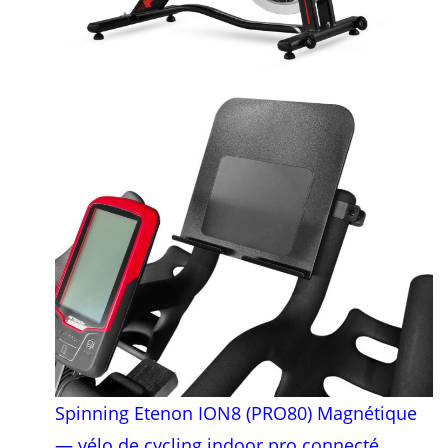
Spinning Etenon ION8 (PRO80) Magnétique
— vélo de cycling indoor pro connecté,