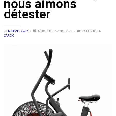
nous aimons
détester
BY
MICHAËL GALY
/
MERCREDI, 05 AVRIL 2023
/
PUBLISHED IN
CARDIO