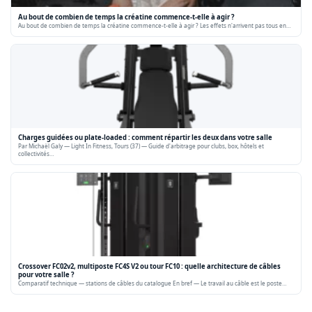
Au bout de combien de temps la créatine commence-t-elle à agir ?
Au bout de combien de temps la créatine commence-t-elle à agir ? Les effets n'arrivent pas tous en…
Charges guidées ou plate-loaded : comment répartir les deux dans votre salle
Par Michaël Galy — Light In Fitness, Tours (37) — Guide d'arbitrage pour clubs, box, hôtels et
collectivités…
Crossover FC02v2, multiposte FC4S V2 ou tour FC10 : quelle architecture de câbles
pour votre salle ?
Comparatif technique — stations de câbles du catalogue En bref — Le travail au câble est le poste…