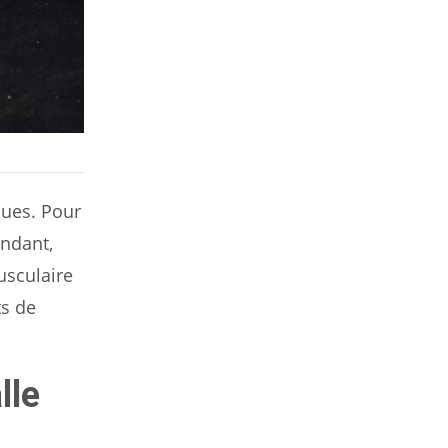
ques. Pour
endant,
usculaire
ts de
lle