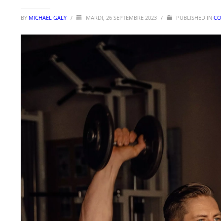
BY
MICHAËL GALY
/
MARDI, 26 SEPTEMBRE 2023
/
PUBLISHED IN
CO