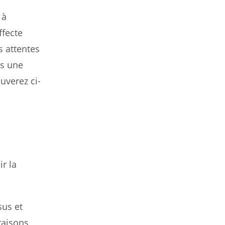
 à
ffecte
s attentes
as une
uverez ci-
ir la
sus et
raisons