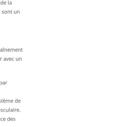
de la
, sont un
traînement
r avec un
par
ystème de
sculaire.
nce des