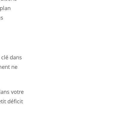
 plan
us
 clé dans
ment ne
dans votre
it déficit