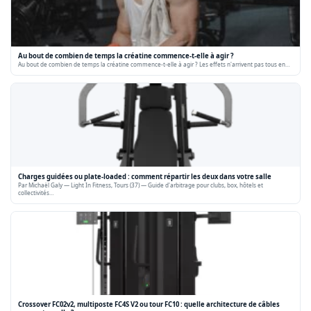
Au bout de combien de temps la créatine commence-t-elle à agir ?
Au bout de combien de temps la créatine commence-t-elle à agir ? Les effets n'arrivent pas tous en…
Charges guidées ou plate-loaded : comment répartir les deux dans votre salle
Par Michaël Galy — Light In Fitness, Tours (37) — Guide d'arbitrage pour clubs, box, hôtels et
collectivités…
Crossover FC02v2, multiposte FC4S V2 ou tour FC10 : quelle architecture de câbles