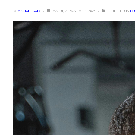
BY
MICHAËL GALY
/
MARDI, 26 NOVEMBRE 2024
/
PUBLISHED IN
NU