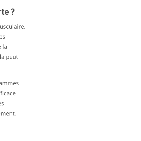
te ?
usculaire.
les
 la
la peut
grammes
ficace
es
nement.