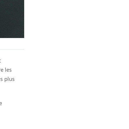
t
e les
s plus
e