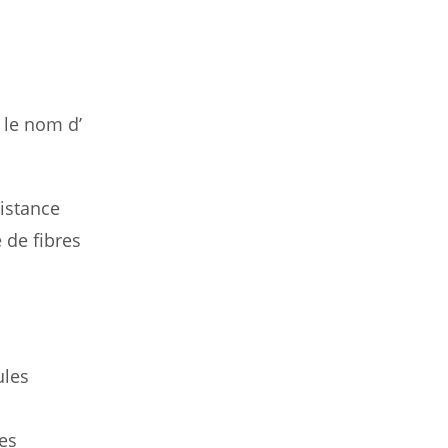
 le nom d’
istance
 de fibres
ules
les