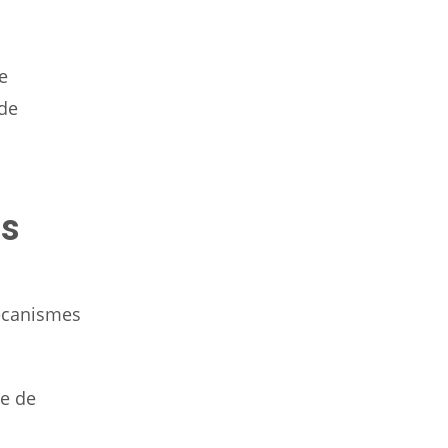
e
 de
us
mécanismes
te de