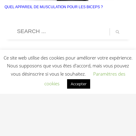
QUEL APPAREIL DE MUSCULATION POUR LES BICEPS ?
Ce site web utilise des cookies pour améliorer votre expérience.
Nous supposons que vous êtes d'accord, mais vous pouvez
vous désinscrire si vous le souhaitez.
Paramètres des
cookies
Accepter
Light In Fitness
—
6-8 rue Victor Laloux
,
37000
Tours
,
France
06 20 72 66 96
contact@lightinfitness.com
|
Mentions légales
CGV
Conditions d'utilisation
Contact
© 2026 Light In Fitness — Équipements fitness professionnels indoor & outdoor
depuis 2013 — Tours (37)