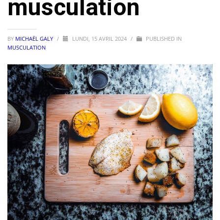
musculation
BY
MICHAËL GALY
/
LUNDI, 15 AVRIL 2024
/
PUBLISHED IN
MUSCULATION