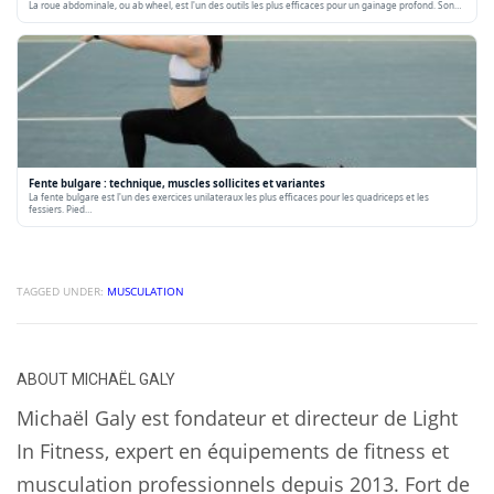
La roue abdominale, ou ab wheel, est l'un des outils les plus efficaces pour un gainage profond. Son…
Fente bulgare : technique, muscles sollicites et variantes
La fente bulgare est l'un des exercices unilateraux les plus efficaces pour les quadriceps et les
fessiers. Pied…
TAGGED UNDER:
MUSCULATION
ABOUT
MICHAËL GALY
Michaël Galy est fondateur et directeur de Light
In Fitness, expert en équipements de fitness et
musculation professionnels depuis 2013. Fort de