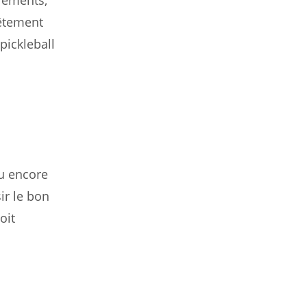
éléments,
vêtement
pickleball
ou encore
ir le bon
oit