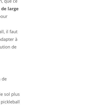
n, que ce
 de large
pour
l, il faut
adapter à
ution de
n de
e sol plus
 pickleball