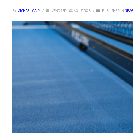
BY
MICHAËL GALY
/
VENDREDI, 08 AOÛT 2025
/
PUBLISHED IN
NEWS