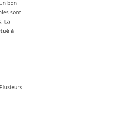
 un bon
bles sont
s.
La
itué à
 Plusieurs