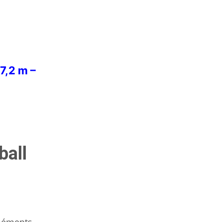
7,2 m –
ball