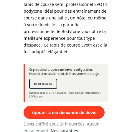
tapis de course semi-professionnel EVOT4
bodytone idéal pour des entraînement de
course dans une salle , un hôtel ou même
à votre domicile. La garantie
professionnelle de Bodytone vous offre la
meilleure expérience pour tout type
d’espace. Le tapis de course Evot4 est à la
fois adapté, élégant et
Ce produit est propose
sur devis
: configuration,
livraison et installation sont chiffrees selon votre projet.
06 20 72 66 96
Reponse sous 24 a 72 h ouvrees · Audit, plan 3D, installation et
SAV France.
Ajouter à ma demande de devis
Devis chiffré sous 24 h ouvrées. Aucun
engagement.
Nos garanties