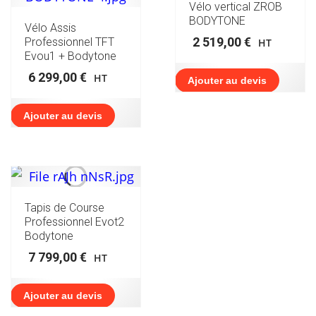
Vélo vertical ZROB
BODYTONE
Vélo Assis
2 519,00
€
Professionnel TFT
HT
Evou1 + Bodytone
6 299,00
€
HT
Ajouter au devis
Ajouter au devis
Tapis de Course
Professionnel Evot2
Bodytone
7 799,00
€
HT
Ajouter au devis