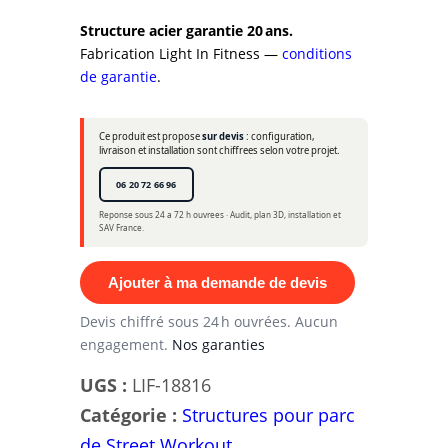
Structure acier garantie 20 ans.
Fabrication Light In Fitness —
conditions
de garantie
.
Ce produit est propose
sur devis
: configuration,
livraison et installation sont chiffrees selon votre projet.
06 20 72 66 96
Reponse sous 24 a 72 h ouvrees · Audit, plan 3D, installation et
SAV France.
Ajouter à ma demande de devis
Devis chiffré sous 24 h ouvrées. Aucun
engagement.
Nos garanties
UGS :
LIF-18816
Catégorie :
Structures pour parc
de Street Workout