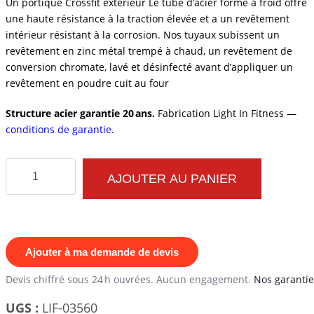
Un portique Crossfit extèrieur Le tube d’acier formé à froid offre
une haute résistance à la traction élevée et a un revêtement
intérieur résistant à la corrosion. Nos tuyaux subissent un
revêtement en zinc métal trempé à chaud, un revêtement de
conversion chromate, lavé et désinfecté avant d’appliquer un
revêtement en poudre cuit au four
Structure acier garantie 20 ans.
Fabrication Light In Fitness —
conditions de garantie
.
quantité
AJOUTER AU PANIER
de
STREET
WORKOUT
BL-
Ajouter à ma demande de devis
ACR2
Devis chiffré sous 24 h ouvrées. Aucun engagement.
Nos garantie
UGS :
LIF-03560