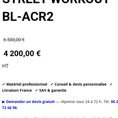
BL-ACR2
Le
6 500,00
€
prix
4 200,00
€
initial
Le
HT
était :
prix
6
actuel
✓ Matériel professionnel
✓ Conseil & devis personnalisé
✓
500,00 €.
Livraison France
✓ SAV & garantie
est :
▶ Demander un devis gratuit
— réponse sous 24 à 72 h. Tél.
06 
4
72 66 96
.
200,00 €.