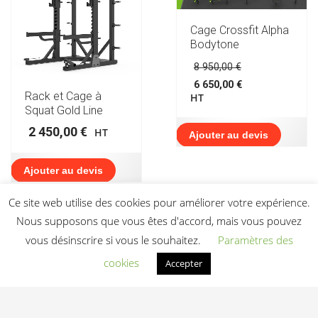
Cage Crossfit Alpha
Bodytone
Le
8 950,00
€
prix
6 650,00
€
initial
Le
Rack et Cage à
HT
était :
prix
Squat Gold Line
8
actuel
950,00 €.
2 450,00
€
HT
est :
Ajouter au devis
6
650,00 €.
Ajouter au devis
Ce site web utilise des cookies pour améliorer votre expérience.
Nous supposons que vous êtes d'accord, mais vous pouvez
vous désinscrire si vous le souhaitez.
Paramètres des
cookies
Accepter