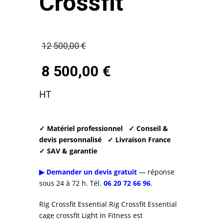
Crossfit
Le
12 500,00
€
prix
8 500,00
€
initial
Le
HT
était :
prix
12
actuel
✓ Matériel professionnel
✓ Conseil &
500,00 €.
devis personnalisé
✓ Livraison France
est :
✓ SAV & garantie
8
▶ Demander un devis gratuit
— réponse
sous 24 à 72 h. Tél.
06 20 72 66 96
.
500,00 €.
Rig Crossfit Essential Rig Crossfit Essential
cage crossfit Light In Fitness est