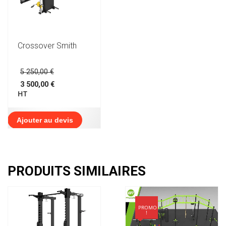
Crossover Smith
Le
5 250,00
€
prix
3 500,00
€
initial
Le
HT
était :
prix
5
actuel
250,00 €.
est :
Ajouter au devis
3
500,00 €.
PRODUITS SIMILAIRES
PROMO
!