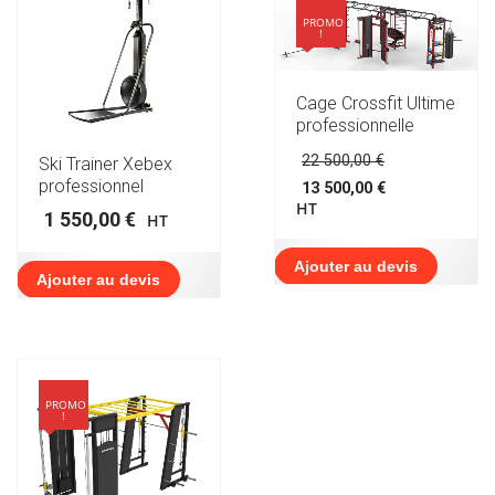
PROMO
!
Cage Crossfit Ultime
professionnelle
Le
22 500,00
€
Ski Trainer Xebex
prix
professionnel
13 500,00
€
initial
Le
HT
était :
1 550,00
€
HT
prix
22
actuel
500,00 €.
est :
Ajouter au devis
Ajouter au devis
13
500,00 €.
PROMO
!