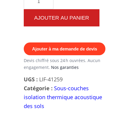
de
Plaque
AJOUTER AU PANIER
sous
couche
mousse
Ajouter à ma demande de devis
polyuréthane
composite
Devis chiffré sous 24 h ouvrées. Aucun
engagement.
Nos garanties
(PU)
–
UGS :
LIF-41259
30
Catégorie :
Sous-couches
mm
isolation thermique acoustique
–
des sols
200×100
cm
–