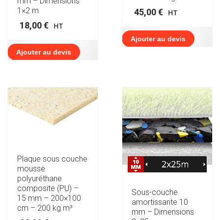
mm – Dimensions
1×2 m
45,00
€
HT
18,00
€
HT
Ajouter au devis
Ajouter au devis
Plaque sous couche
mousse
polyuréthane
composite (PU) –
Sous-couche
15 mm – 200×100
amortissante 10
cm – 200 kg m³
mm – Dimensions