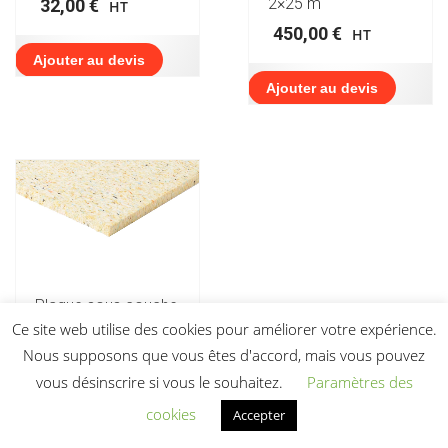
2×25 m
32,00
€
HT
450,00
€
HT
Ajouter au devis
Ajouter au devis
Plaque sous couche
mousse
Ce site web utilise des cookies pour améliorer votre expérience.
polyuréthane
Nous supposons que vous êtes d'accord, mais vous pouvez
composite (PU) –
vous désinscrire si vous le souhaitez.
Paramètres des
10 mm – 200×100
cm – 200 kg m³
cookies
Accepter
20,00
€
HT