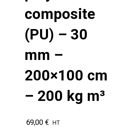
composite
(PU) – 30
mm –
200×100 cm
– 200 kg m³
69,00
€
HT