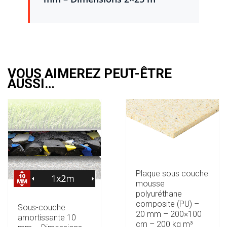
VOUS AIMEREZ PEUT-ÊTRE
AUSSI…
Plaque sous couche
mousse
polyuréthane
composite (PU) –
Sous-couche
20 mm – 200×100
amortissante 10
cm – 200 kg m³