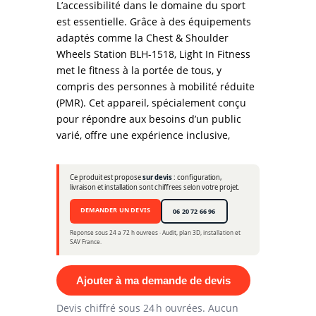
L’accessibilité dans le domaine du sport
est essentielle. Grâce à des équipements
adaptés comme la Chest & Shoulder
Wheels Station BLH-1518, Light In Fitness
met le fitness à la portée de tous, y
compris des personnes à mobilité réduite
(PMR). Cet appareil, spécialement conçu
pour répondre aux besoins d’un public
varié, offre une expérience inclusive,
Ce produit est propose
sur devis
: configuration,
livraison et installation sont chiffrees selon votre projet.
DEMANDER UN DEVIS
06 20 72 66 96
Reponse sous 24 a 72 h ouvrees · Audit, plan 3D, installation et
SAV France.
Ajouter à ma demande de devis
Devis chiffré sous 24 h ouvrées. Aucun