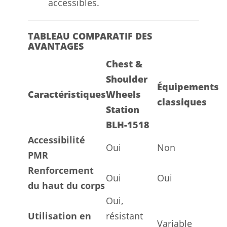
accessibles.
TABLEAU COMPARATIF DES
AVANTAGES
Chest &
Shoulder
Équipements
Caractéristiques
Wheels
classiques
Station
BLH-1518
Accessibilité
Oui
Non
PMR
Renforcement
Oui
Oui
du haut du corps
Oui,
Utilisation en
résistant
Variable