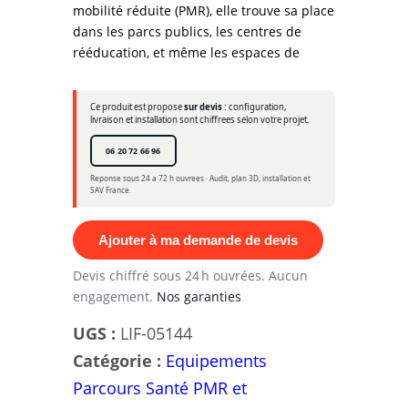
mobilité réduite (PMR), elle trouve sa place
dans les parcs publics, les centres de
rééducation, et même les espaces de
Ce produit est propose
sur devis
: configuration,
livraison et installation sont chiffrees selon votre projet.
06 20 72 66 96
Reponse sous 24 a 72 h ouvrees · Audit, plan 3D, installation et
SAV France.
Ajouter à ma demande de devis
Devis chiffré sous 24 h ouvrées. Aucun
engagement.
Nos garanties
UGS :
LIF-05144
Catégorie :
Equipements
Parcours Santé PMR et