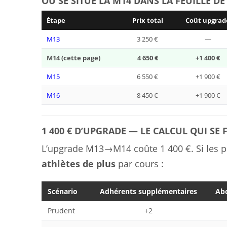
OÙ SE SITUE LA M14 DANS LA FEUILLE D
Étape
Prix total
Coût upgrad
M13
3 250 €
—
M14 (cette page)
4 650 €
+1 400 €
M15
6 550 €
+1 900 €
M16
8 450 €
+1 900 €
1 400 € D’UPGRADE — LE CALCUL QUI SE 
L’upgrade M13→M14 coûte 1 400 €. Si les p
athlètes de plus
par cours :
Scénario
Adhérents supplémentaires
Ab
Prudent
+2