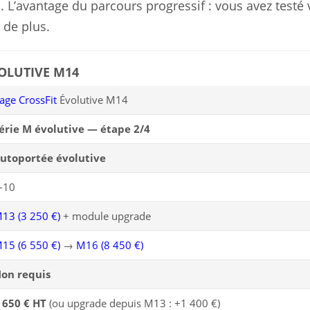
s. L’avantage du parcours progressif : vous avez testé 
 de plus.
OLUTIVE M14
age CrossFit
Évolutive M14
érie M évolutive — étape 2/4
utoportée évolutive
-10
13 (3 250 €)
+ module upgrade
15 (6 550 €)
→
M16 (8 450 €)
on requis
 650 € HT
(ou upgrade depuis M13 : +1 400 €)