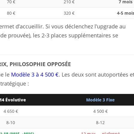
70 €
210 €
7 mois
80 €
320 €
4-5 moi
permet d’accueillir. Si vous déclenchez l’upgrade au
e prouvée), les 2-3 places supplémentaires se
IX, PHILOSOPHIE OPPOSÉE
ue le
Modèle 3 à 4 500 €
. Les deux sont autoportées e
stratégique :
4 Évolutive
Modèle 3 Fixe
4 650 €
4 500 €
8-10
8-12
’à 18 (M15→M16)
12 max — plafonné