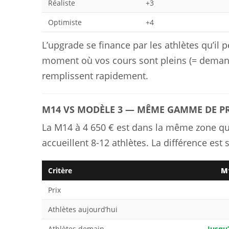
Réaliste
+3
Optimiste
+4
L’upgrade se finance par les athlètes qu’il 
moment où vos cours sont pleins (= demand
remplissent rapidement.
M14 VS MODÈLE 3 — MÊME GAMME DE PR
La M14 à 4 650 € est dans la même zone q
accueillent 8-12 athlètes. La différence est 
Critère
M1
Prix
Athlètes aujourd’hui
Athlètes demain
Jusqu