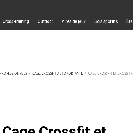
Cross-training
Outdoor
Aires de jeux
Sols sportifs
Éta
 PROFESSIONNELS
CAGE CROSSFIT AUTOPORTANTE
CAGE CROSSFIT ET CROSS T
Cage Crossfit et