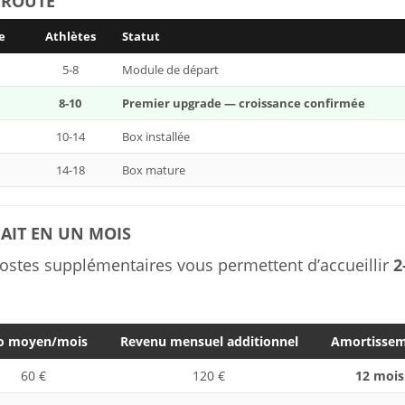
E ROUTE
e
Athlètes
Statut
5-8
Module de départ
8-10
Premier upgrade — croissance confirmée
10-14
Box installée
14-18
Box mature
FAIT EN UN MOIS
ostes supplémentaires vous permettent d’accueillir
2
o moyen/mois
Revenu mensuel additionnel
Amortisse
60 €
120 €
12 mois