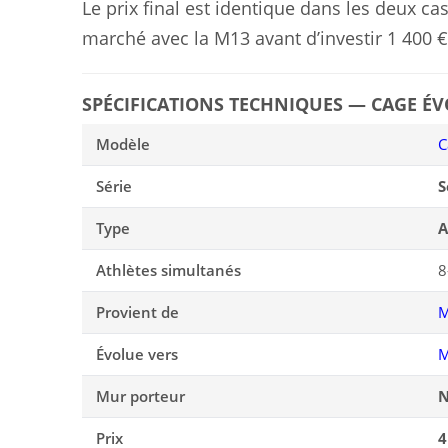
Le prix final est identique dans les deux ca
marché avec la M13 avant d’investir 1 400 €
SPÉCIFICATIONS TECHNIQUES — CAGE ÉV
Modèle
C
Série
S
Type
A
Athlètes simultanés
8
Provient de
M
Évolue vers
M
Mur porteur
N
Prix
4