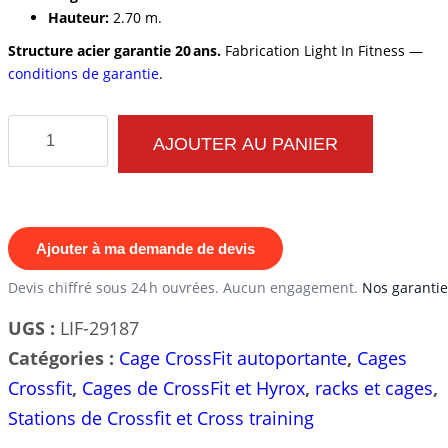
Hauteur:
2.70 m.
Structure acier garantie 20 ans.
Fabrication Light In Fitness —
conditions de garantie
.
quantité
AJOUTER AU PANIER
de
Cage
Crossfit
et
Ajouter à ma demande de devis
Cross
Devis chiffré sous 24 h ouvrées. Aucun engagement.
Nos garantie
Training
UGS :
LIF-29187
Evolutive
Catégories :
Cage CrossFit autoportante
,
Cages
M14
Crossfit
,
Cages de CrossFit et Hyrox
,
racks et cages
,
Stations de Crossfit et Cross training