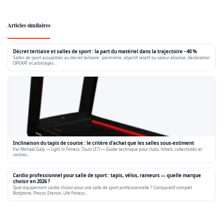
Articles similaires
Décret tertiaire et salles de sport : la part du matériel dans la trajectoire −40 %
Salles de sport assujetties au décret tertiaire : périmètre, objectif relatif ou valeur absolue, déclaration
OPERAT et arbitrages…
Inclinaison du tapis de course : le critère d’achat que les salles sous-estiment
Par Michaël Galy — Light In Fitness, Tours (37) — Guide technique pour clubs, hôtels, collectivités et
centres…
Cardio professionnel pour salle de sport : tapis, vélos, rameurs — quelle marque
choisir en 2026 ?
Quel équipement cardio choisir pour une salle de sport professionnelle ? Comparatif complet
Bodytone, Precor, Etenon, Life Fitness…