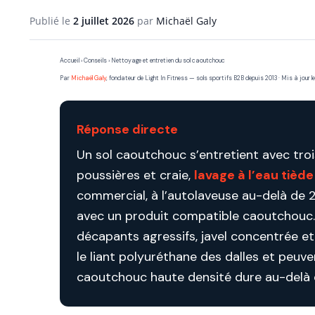
Publié le
2 juillet 2026
par
Michaël Galy
Accueil › Conseils › Nettoyage et entretien du sol caoutchouc
Par
Michaël Galy
, fondateur de Light In Fitness — sols sportifs B2B depuis 2013 · Mis à jour le 2
Réponse directe
Un sol caoutchouc s’entretient avec troi
poussières et craie,
lavage à l’eau tièd
commercial, à l’autolaveuse au-delà de 
avec un produit compatible caoutchouc. 
décapants agressifs, javel concentrée e
le liant polyuréthane des dalles et peuv
caoutchouc haute densité dure au-delà d