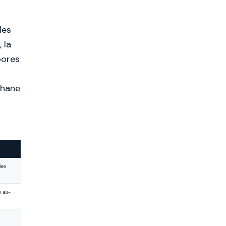
les
 la
pores
éthane
les
u au-