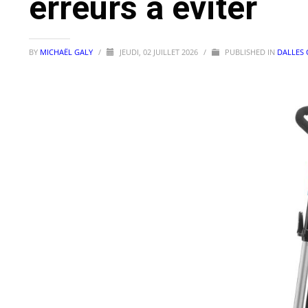
erreurs à éviter
BY
MICHAËL GALY
/
JEUDI, 02 JUILLET 2026
/
PUBLISHED IN
DALLES 