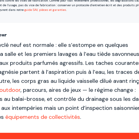
 ans contre les vices de fabrication. Comme pour tout revêtement professionnel, les dégradations ca
de l’usage, pas du vice de fabrication : conserver un protocole d’entretien écrit et des produits p
igurent dans notre
guide SAV, pièces et garanties
.
ieur
clé neuf est normale : elle s’estompe en quelques
a salle et les premiers lavages à l’eau tiède savonneu
 aux produits parfumés agressifs. Les taches courante
agnésie partent à l’aspiration puis à l’eau, les traces d
tre, les corps gras au liquide vaisselle dilué avant rin
 outdoor
, parcours, aires de jeux — le régime change :
s au balai-brosse, et contrôle du drainage sous les da
et aux intempéries mais un point d’inspection saisonnie
es
équipements de collectivités
.