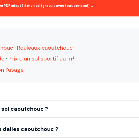
en PDF adapté à mon sol (gratuit avec tout devis sol) →
chouc
·
Rouleaux caoutchouc
de
·
Prix d’un sol sportif au m²
on l’usage
n sol caoutchouc ?
s dalles caoutchouc ?