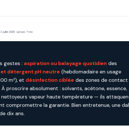
 juillet 2026 · Lecture : 7 min
s gestes :
aspiration ou balayage quotidien
des
e et détergent pH neutre
(hebdomadaire en usage
200 m²), et
désinfection ciblée
des zones de contact
À proscrire absolument : solvants, acétone, essence,
t nettoyeurs vapeur haute température — ils attaquen
ent compromettre la garantie. Bien entretenue, une dal
e dix ans.