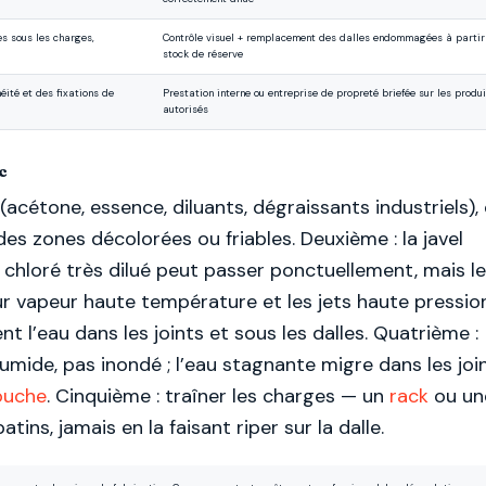
es sous les charges,
Contrôle visuel + remplacement des dalles endommagées à partir
stock de réserve
ité et des fixations de
Prestation interne ou entreprise de propreté briefée sur les produi
autorisés
c
(acétone, essence, diluants, dégraissants industriels), 
des zones décolorées ou friables. Deuxième : la javel
 chloré très dilué peut passer ponctuellement, mais l
eur vapeur haute température et les jets haute pressio
ent l’eau dans les joints et sous les dalles. Quatrième :
umide, pas inondé ; l’eau stagnante migre dans les join
ouche
. Cinquième : traîner les charges — un
rack
ou un
ins, jamais en la faisant riper sur la dalle.