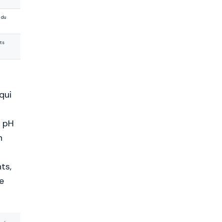
 du
ts
qui
e pH
n
ts,
e