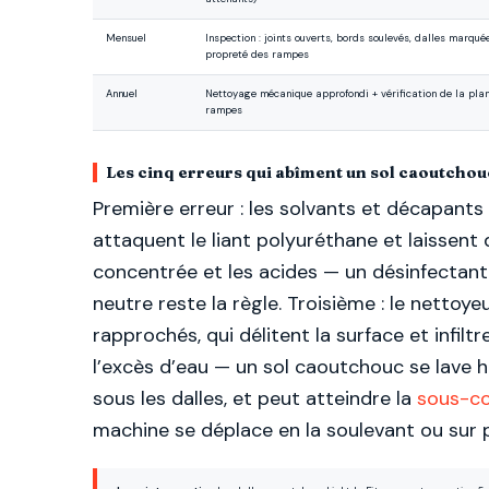
Mensuel
Inspection : joints ouverts, bords soulevés, dalles marqué
propreté des rampes
Annuel
Nettoyage mécanique approfondi + vérification de la plané
rampes
Les cinq erreurs qui abîment un sol caoutchou
Première erreur : les solvants et décapants 
attaquent le liant polyuréthane et laissent 
concentrée et les acides — un désinfectant
neutre reste la règle. Troisième : le nettoy
rapprochés, qui délitent la surface et infiltr
l’excès d’eau — un sol caoutchouc se lave h
sous les dalles, et peut atteindre la
sous-c
machine se déplace en la soulevant ou sur pat