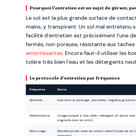
Pourquoi l’entretien est un sujet de gérant, p
Le sol est la plus grande surface de contact
mains, y transpirent. Un sol mal entretenu se 
facilité d’entretien est précisément l’une d
fermés, non poreuse, résistante aux taches 
amortissantes
. Encore faut-il utiliser les 
tolère très bien l’eau et les détergents neut
Le protocole d’entretien par fréquence
Fréquence
Geste
Quotidien
Aspiration ou balayage : poussières, magnésie, granulat
Hebdomadaire
Lavage complet à l’eau tiède + détergent pH neutre, bien
stagnante dans les joints)
Selon usage
Désinfection des zones de contact intensif (zones de sol li
attenants)