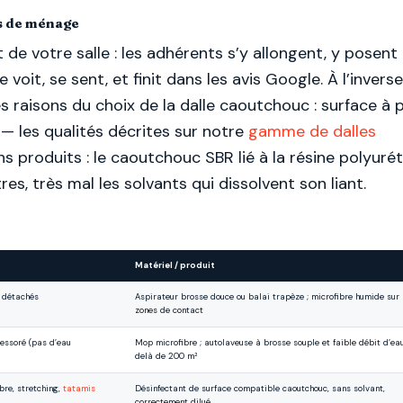
as de ménage
 de votre salle : les adhérents s’y allongent, y posent 
voit, se sent, et finit dans les avis Google. À l’inverse,
es raisons du choix de la dalle caoutchouc : surface à 
— les qualités décrites sur notre
gamme de dalles
bons produits : le caoutchouc SBR lié à la résine polyur
res, très mal les solvants qui dissolvent son liant.
Matériel / produit
s détachés
Aspirateur brosse douce ou balai trapèze ; microfibre humide sur 
zones de contact
 essoré (pas d’eau
Mop microfibre ; autolaveuse à brosse souple et faible débit d’ea
delà de 200 m²
bre, stretching,
tatamis
Désinfectant de surface compatible caoutchouc, sans solvant,
correctement dilué