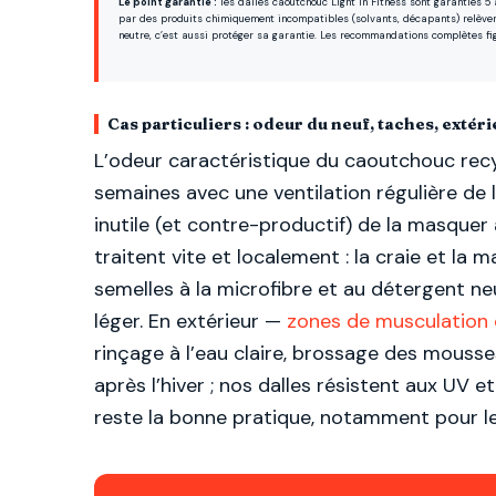
Le point garantie :
les dalles caoutchouc Light In Fitness sont garanties 5
par des produits chimiquement incompatibles (solvants, décapants) relèvent 
neutre, c’est aussi protéger sa garantie. Les recommandations complètes f
Cas particuliers : odeur du neuf, taches, extér
L’odeur caractéristique du caoutchouc recy
semaines avec une ventilation régulière de l
inutile (et contre-productif) de la masquer
traitent vite et localement : la craie et la m
semelles à la microfibre et au détergent neu
léger. En extérieur —
zones de musculation
rinçage à l’eau claire, brossage des mousse
après l’hiver ; nos dalles résistent aux UV 
reste la bonne pratique, notamment pour l