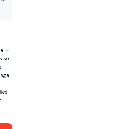
usées
H
se —
s se
e
çage
lles
r