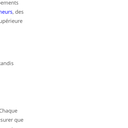
ipements
meurs
, des
supérieure
tandis
. Chaque
ssurer que