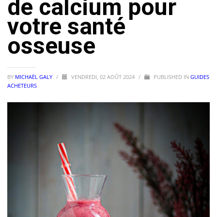
de calcium pour
votre santé
osseuse
BY
MICHAËL GALY
/
VENDREDI, 02 AOÛT 2024
/
PUBLISHED IN
GUIDES
ACHETEURS