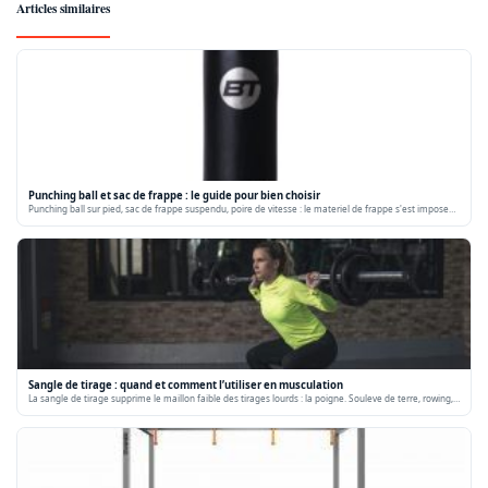
Articles similaires
Punching ball et sac de frappe : le guide pour bien choisir
Punching ball sur pied, sac de frappe suspendu, poire de vitesse : le materiel de frappe s'est impose…
Sangle de tirage : quand et comment l’utiliser en musculation
La sangle de tirage supprime le maillon faible des tirages lourds : la poigne. Souleve de terre, rowing,…