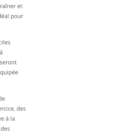
raîner et
déal pour
ciles
 à
 seront
équipée
de
rcice, des
e à la
 des