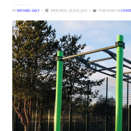
BY
MICHAËL GALY
/
MERCREDI, 28 JUIN 2023
/
PUBLISHED IN
CONSE