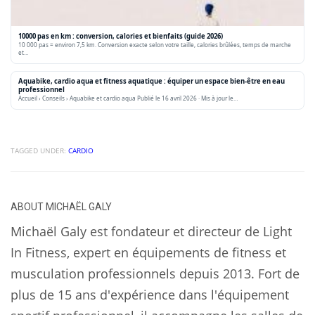
10000 pas en km : conversion, calories et bienfaits (guide 2026)
10 000 pas = environ 7,5 km. Conversion exacte selon votre taille, calories brûlées, temps de marche
et…
Aquabike, cardio aqua et fitness aquatique : équiper un espace bien-être en eau
professionnel
Accueil › Conseils › Aquabike et cardio aqua Publié le 16 avril 2026 · Mis à jour le…
TAGGED UNDER:
CARDIO
ABOUT
MICHAËL GALY
Michaël Galy est fondateur et directeur de Light
In Fitness, expert en équipements de fitness et
musculation professionnels depuis 2013. Fort de
plus de 15 ans d'expérience dans l'équipement