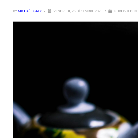
BY
MICHAËL GALY
/
VENDREDI, 26 DÉCEMBRE 2025
/
PUBLISHED IN