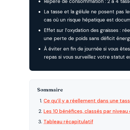
Repère de consommation : 2 à 4 tasses
La tasse et la gélule ne posent pas l
cas où un risque hépatique est docu
Effet sur l’oxydation des graisses : r
une perte de poids sans déficit éner
À éviter en fin de journée si vous ête
repas si vous surveillez votre statut en
Sommaire
Ce qu’il y a réellement dans une tas
Les 10 bénéfices, classés par niveau
Tableau récapitulatif