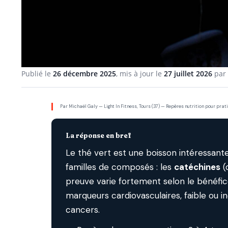
Publié le
26 décembre 2025
, mis à jour le
27 juillet 2026
par
Par Michaël Galy — Light In Fitness, Tours (37) — Repères nutrition pour prati
La réponse en bref
Le thé vert est une boisson intéressante
familles de composés : les
catéchines
(
preuve varie fortement selon le bénéfice
marqueurs cardiovasculaires, faible ou in
cancers.