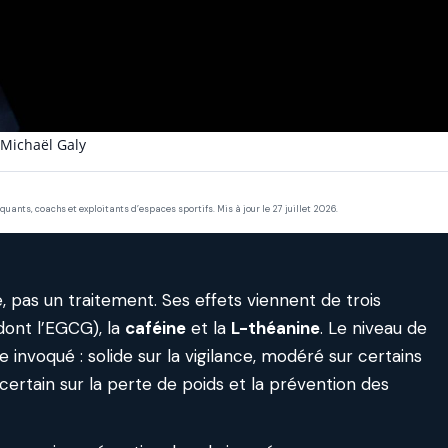
Michaël Galy
quants, coachs et exploitants d’espaces sportifs. Mis à jour le 27 juillet 2026.
, pas un traitement. Ses effets viennent de trois
dont l’EGCG), la
caféine
et la
L-théanine
. Le niveau de
 invoqué : solide sur la vigilance, modéré sur certains
certain sur la perte de poids et la prévention des