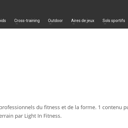
oids
Cross-training
Outdoor
Aires de jeux
Sols sportifs
 professionnels du fitness et de la forme. 1 contenu pu
errain par Light In Fitness.