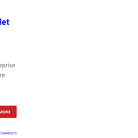
let
eprise
re
: ÉQUIPEMENT SALLE DE SPORT PROFESSIONNELLE : GUIDE D’ACH
MORE
COMMENTS