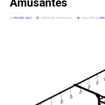
Amusantes
BY
MICHAËL GALY
/
DIMANCHE, 24 MARS 2024
/
PUBLISHED IN
AIRE