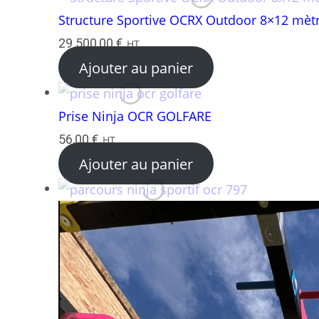
Structure Sportive OCRX Outdoor 8×12 mèt
29 500,00
€
HT
Ajouter au panier
Prise Ninja OCR GOLFARE
56,00
€
HT
Ajouter au panier