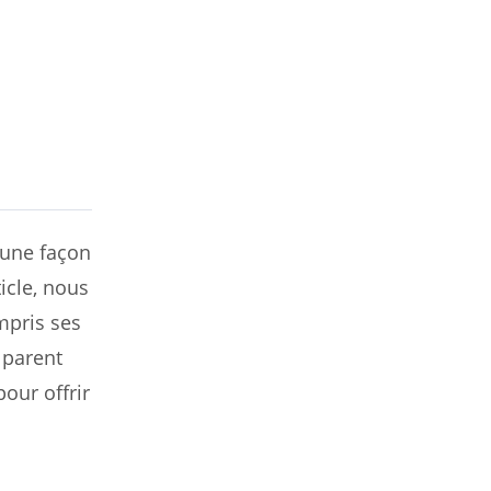
 une façon
icle, nous
mpris ses
 parent
our offrir