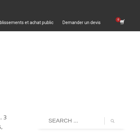
blissements et achat public
Demander un devis
. 3
s,