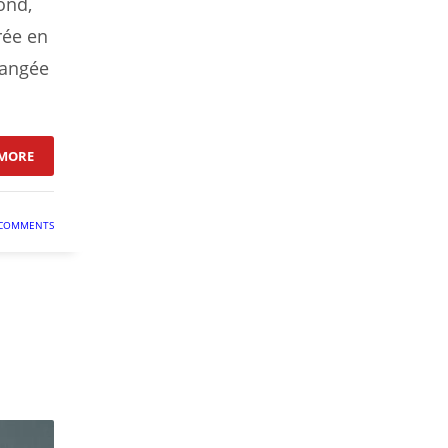
ond,
rée en
rangée
: LA BIOMÉCANIQUE DU LAT PULLDOWN : MUSCLES TRAVAILLÉS, 
MORE
COMMENTS