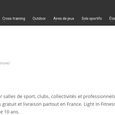
Cross-training
Outdoor
Aires de jeux
Sols sportifs
Éta
ATIONS"
alles de sport, clubs, collectivités et professionnels
 gratuit et livraison partout en France. Light In Fitnes
de 10 ans.