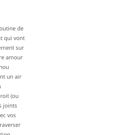
routine de
nt qui vont
tement sur
tre amour
enou
nt un air
n
roit (ou
s joints
vec vos
raverser
ition