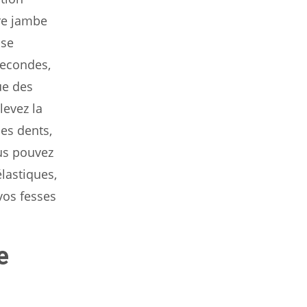
tre jambe
sse
secondes,
ue des
levez la
les dents,
ous pouvez
lastiques,
vos fesses
e