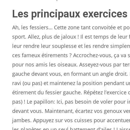
Les principaux exercices 
Ah, les fessiers… Cette zone tant convoitée et pou
sport. Allez, plus de jaloux ! Il est temps de le
leur rendre leur souplesse et les rendre simple
ces fameux étirements ? Accrochez-vous, ça va 
pour nos amis les oiseaux. Asseyez-vous par terre
gauche devant vous, en formant un angle droit. 
ravi (ou pas) et maintenez la position pendant u
étirement du fessier gauche. Répétez l’exercice d
pas) ! Le papillon: Ici, pas besoin de voler pour 
devant vous. Maintenant, écartez vos genoux vers
jambes. Appuyez sur vos cuisses pour accentuer 
les planètes en un seul battement d’ailes ! Lais