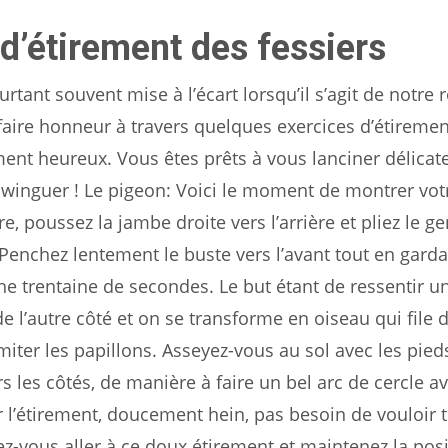
d’étirement des fessiers
rtant souvent mise à l’écart lorsqu’il s’agit de notre 
ur faire honneur à travers quelques exercices d’étireme
ment heureux. Vous êtes prêts à vous lanciner délica
swinguer ! Le pigeon: Voici le moment de montrer vo
, poussez la jambe droite vers l’arrière et pliez le g
Penchez lentement le buste vers l’avant tout en garda
ne trentaine de secondes. Le but étant de ressentir u
e l’autre côté et on se transforme en oiseau qui file d
imiter les papillons. Asseyez-vous au sol avec les pied
 les côtés, de manière à faire un bel arc de cercle a
l’étirement, doucement hein, pas besoin de vouloir t
sez-vous aller à ce doux étirement et maintenez la pos