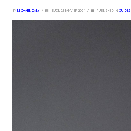
BY
MICHAËL GALY
/
JEUDI, 25 JANVIER 2024
/
PUBLISHED IN
GUIDES