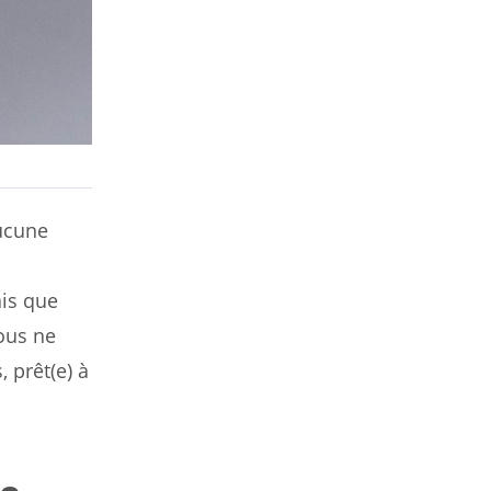
aucune
ais que
ous ne
, prêt(e) à