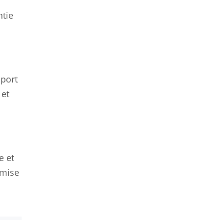
ntie
sport
 et
e et
 mise