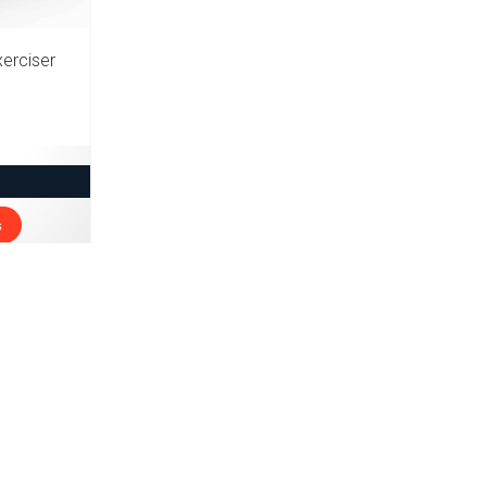
erciser
s