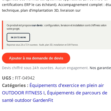
certifications ERP le cas échéant). Accompagnement complet : ét
technique, plan d’implantation 3D, livraison sur
Ce produit est propose
sur devis
: configuration, livraison et installation sont chiffrees selon
votre projet.
06 20 72 66 96
Reponse sous 24 a 72 h ouvrees · Audit, plan 3D, installation et SAV France.
Ajouter à ma demande de devis
Devis chiffré sous 24 h ouvrées. Aucun engagement.
Nos garantie
UGS :
FIT-04942
Catégories :
Équipements d'exercice en plein air
OUTDOOR FITNESS I
,
Équipements de parcours de
santé outdoor GardenFit