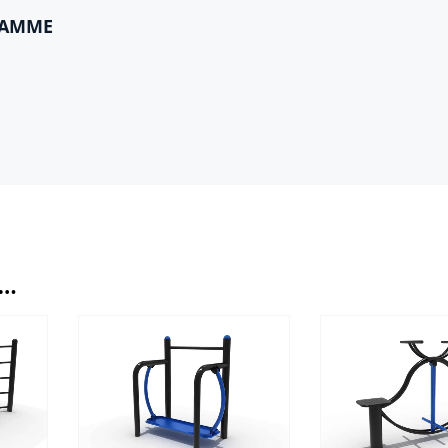
GAMME
I…