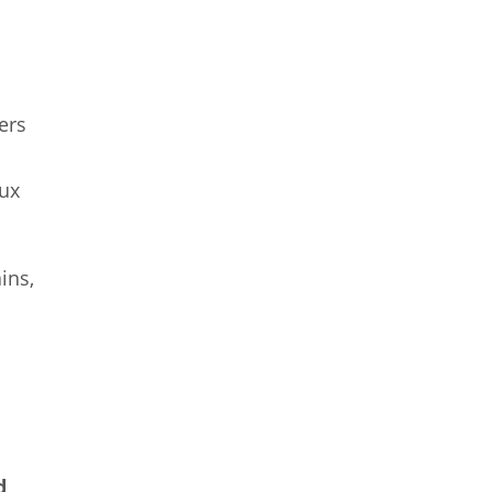
ers
ux
ins,
d