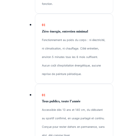
fonction.
Zéro énergie, entretien minimal
Fonctionnement au poids du corps : ni électricité,
ni climatisation, ni chauffage. Côté entretien,
environ 5 minutes tous les 6 mois suffisent.
Aucun coût d’exploitation énergétique, aucune
reprise de peinture périodique.
Tous publics, toute l’année
Accessible dès 13 ans et 140 cm, du débutant
au sportif confirmé, en usage partagé et continu.
Conçue pour rester dehors en permanence, sans
abri, été comme hiver.