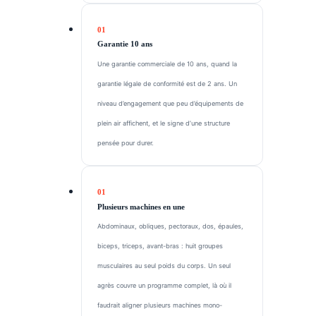
Garantie 10 ans
Une garantie commerciale de 10 ans, quand la
garantie légale de conformité est de 2 ans. Un
niveau d’engagement que peu d’équipements de
plein air affichent, et le signe d’une structure
pensée pour durer.
Plusieurs machines en une
Abdominaux, obliques, pectoraux, dos, épaules,
biceps, triceps, avant-bras : huit groupes
musculaires au seul poids du corps. Un seul
agrès couvre un programme complet, là où il
faudrait aligner plusieurs machines mono-