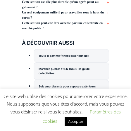
Cette station est-elle plus durable qu’un agrès peint ou
galvanisé ?
Un seul équipement suffit-il pour travailler tout le haut du
corps ?
Cette station peut-elle être achetée par une collectivité en
marché public ?
À DÉCOUVRIR AUSSI
Toute la gamme fitness extérieur inox
Marchés publics et EN 16630 : le guide
collectivités
Sols amortissants pour espaces extérieurs
Ce site web utilise des cookies pour améliorer votre expérience.
Cages et agrès de street workout outdoor
Nous supposons que vous êtes d'accord, mais vous pouvez
vous désinscrire si vous le souhaitez.
Paramètres des
Machines outdoor à charge réglable
cookies
Accepter
Équipement sportif extérieur pour mairies et
parcs