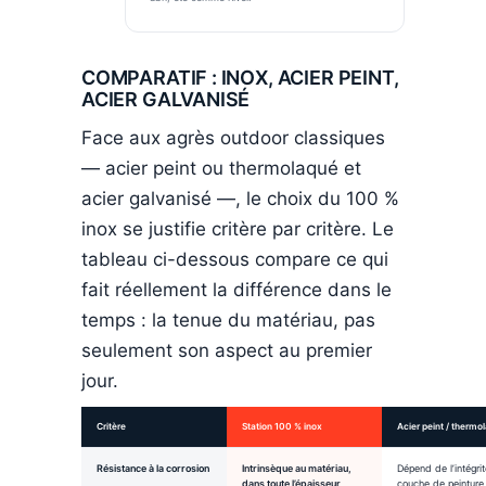
COMPARATIF : INOX, ACIER PEINT,
ACIER GALVANISÉ
Face aux agrès outdoor classiques
— acier peint ou thermolaqué et
acier galvanisé —, le choix du 100 %
inox se justifie critère par critère. Le
tableau ci-dessous compare ce qui
fait réellement la différence dans le
temps : la tenue du matériau, pas
seulement son aspect au premier
jour.
Critère
Station 100 % inox
Acier peint / thermo
Résistance à la corrosion
Intrinsèque au matériau,
Dépend de l’intégrit
dans toute l’épaisseur
couche de peinture