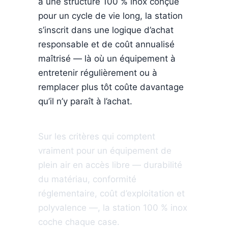
à une structure 100 % inox conçue
pour un cycle de vie long, la station
s’inscrit dans une logique d’achat
responsable et de coût annualisé
maîtrisé — là où un équipement à
entretenir régulièrement ou à
remplacer plus tôt coûte davantage
qu’il n’y paraît à l’achat.
LE VERDICT
Sur les critères qui comptent
vraiment pour un équipement de
plein air en accès libre — durabilité
du matériau, conformité
réglementaire, coût d’exploitation et
polyvalence —, la station 100 % inox
coche chaque case.
Un matériau