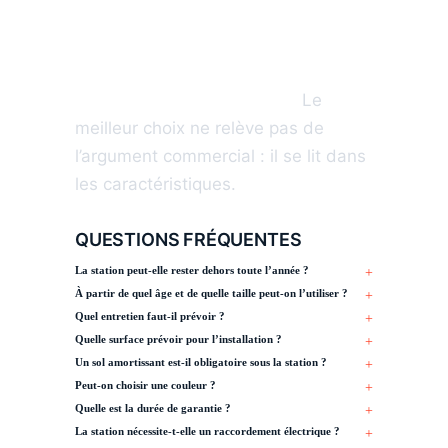
qui ne rouille pas, une norme EN
16630 respectée, une garantie de
10 ans, zéro énergie et tout le haut
du corps en un seul agrès.
Le
meilleur choix ne relève pas de
l’argument commercial : il se lit dans
les caractéristiques.
QUESTIONS FRÉQUENTES
La station peut-elle rester dehors toute l’année ?
À partir de quel âge et de quelle taille peut-on l’utiliser ?
Quel entretien faut-il prévoir ?
Quelle surface prévoir pour l’installation ?
Un sol amortissant est-il obligatoire sous la station ?
Peut-on choisir une couleur ?
Quelle est la durée de garantie ?
La station nécessite-t-elle un raccordement électrique ?