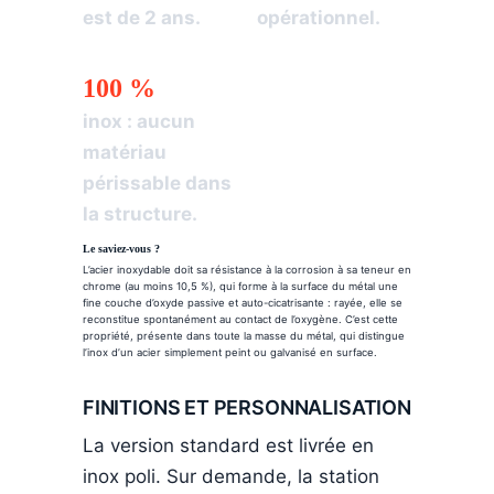
est de 2 ans.
opérationnel.
100 %
inox : aucun
matériau
périssable dans
la structure.
Le saviez-vous ?
L’acier inoxydable doit sa résistance à la corrosion à sa teneur en
chrome (au moins 10,5 %), qui forme à la surface du métal une
fine couche d’oxyde passive et auto-cicatrisante : rayée, elle se
reconstitue spontanément au contact de l’oxygène. C’est cette
propriété, présente dans toute la masse du métal, qui distingue
l’inox d’un acier simplement peint ou galvanisé en surface.
FINITIONS ET PERSONNALISATION
La version standard est livrée en
inox poli. Sur demande, la station