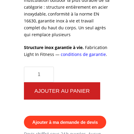
musculation outdoor la plus durable de sa
catégorie : structure entièrement en acier
inoxydable, conformité à la norme EN
16630, garantie inox à vie et travail
complet du haut du corps. Un seul agrès
qui remplace plusieurs
Structure inox garantie à vie.
Fabrication
Light In Fitness —
conditions de garantie
.
quantité
de
Station
AJOUTER AU PANIER
multifonction
d'extérieur
100
Ajouter à ma demande de devis
%
inox
Devis chiffré sous 24 h ouvrées. Aucun