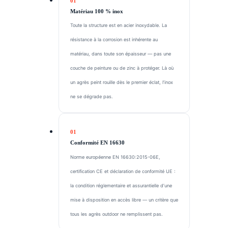
Matériau 100 % inox
Toute la structure est en acier inoxydable. La
résistance à la corrosion est inhérente au
matériau, dans toute son épaisseur — pas une
couche de peinture ou de zinc à protéger. Là où
un agrès peint rouille dès le premier éclat, l’inox
ne se dégrade pas.
Conformité EN 16630
Norme européenne EN 16630:2015-06E,
certification CE et déclaration de conformité UE :
la condition réglementaire et assurantielle d’une
mise à disposition en accès libre — un critère que
tous les agrès outdoor ne remplissent pas.