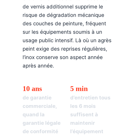
de vernis additionnel supprime le
risque de dégradation mécanique
des couches de peinture, fréquent
sur les équipements soumis à un
usage public intensif. Là où un agrès
peint exige des reprises régulières,
l’inox conserve son aspect année
après année.
Une durabilité qui défie les standards du marché
10 ans
5 min
de garantie
d’entretien tous
commerciale,
les 6 mois
quand la
suffisent à
garantie légale
maintenir
de conformité
l’équipement