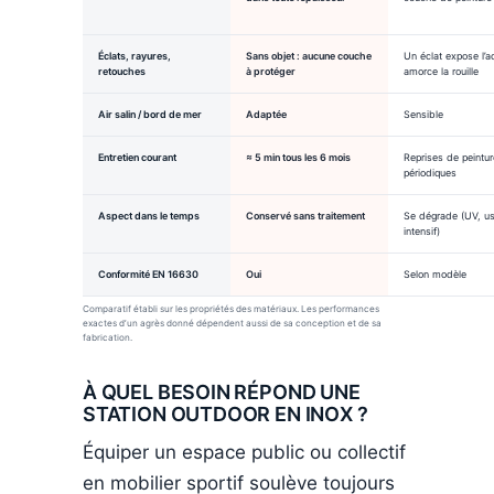
Éclats, rayures,
Sans objet : aucune couche
Un éclat expose l’ac
retouches
à protéger
amorce la rouille
Air salin / bord de mer
Adaptée
Sensible
Entretien courant
≈ 5 min tous les 6 mois
Reprises de peintur
périodiques
Aspect dans le temps
Conservé sans traitement
Se dégrade (UV, u
intensif)
Conformité EN 16630
Oui
Selon modèle
Comparatif établi sur les propriétés des matériaux. Les performances
exactes d’un agrès donné dépendent aussi de sa conception et de sa
fabrication.
À QUEL BESOIN RÉPOND UNE
STATION OUTDOOR EN INOX ?
Équiper un espace public ou collectif
en mobilier sportif soulève toujours