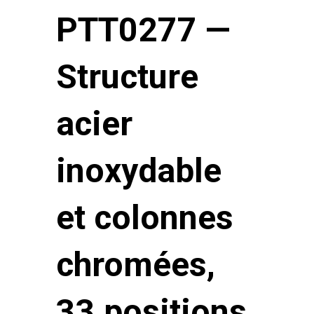
PTT0277 —
Structure
acier
inoxydable
et colonnes
chromées,
33 positions