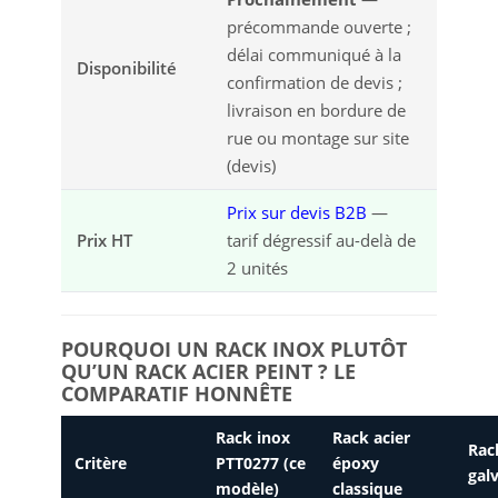
précommande ouverte ;
délai communiqué à la
Disponibilité
confirmation de devis ;
livraison en bordure de
rue ou montage sur site
(devis)
Prix sur devis B2B
—
Prix HT
tarif dégressif au-delà de
2 unités
POURQUOI UN RACK INOX PLUTÔT
QU’UN RACK ACIER PEINT ? LE
COMPARATIF HONNÊTE
Rack inox
Rack acier
Rac
Critère
PTT0277 (ce
époxy
gal
modèle)
classique