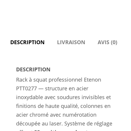
de
réglage,
charge
250
kg
DESCRIPTION
LIVRAISON
AVIS (0)
par
côté
DESCRIPTION
Rack à squat professionnel Etenon
PTT0277 — structure en acier
inoxydable avec soudures invisibles et
finitions de haute qualité, colonnes en
acier chromé avec numérotation
découpée au laser. Système de réglage