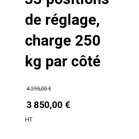
de réglage,
charge 250
kg par côté
Le
4 295,00
€
prix
3 850,00
€
initial
Le
HT
était :
prix
4