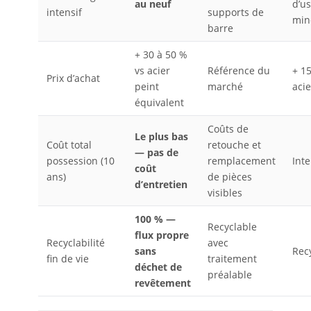
au neuf
d’u
intensif
supports de
min
barre
+ 30 à 50 %
vs acier
Référence du
+ 15
Prix d’achat
peint
marché
acie
équivalent
Coûts de
Le plus bas
Coût total
retouche et
— pas de
possession (10
remplacement
Int
coût
ans)
de pièces
d’entretien
visibles
100 % —
Recyclable
flux propre
Recyclabilité
avec
sans
Rec
fin de vie
traitement
déchet de
préalable
revêtement