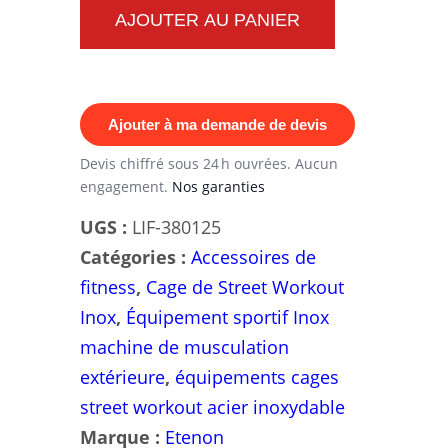
Rack
AJOUTER AU PANIER
à
Squat
Inox
Ajouter à ma demande de devis
Etenon
PTT0277
Devis chiffré sous 24 h ouvrées. Aucun
engagement.
Nos garanties
—
Structure
UGS :
LIF-380125
acier
Catégories :
Accessoires de
inoxydable
fitness
,
Cage de Street Workout
et
Inox
,
Équipement sportif Inox
colonnes
machine de musculation
chromées,
extérieure
,
équipements cages
33
street workout acier inoxydable
positions
Marque :
Etenon