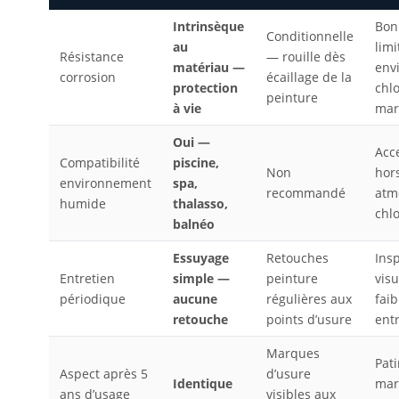
Intrinsèque
Bon
Conditionnelle
au
limi
Résistance
— rouille dès
matériau —
env
corrosion
écaillage de la
protection
chl
peinture
à vie
mar
Oui —
Acc
Compatibilité
piscine,
Non
hor
environnement
spa,
recommandé
atm
humide
thalasso,
chl
balnéo
Essuyage
Retouches
Ins
Entretien
simple —
peinture
vis
périodique
aucune
régulières aux
faib
retouche
points d’usure
ent
Marques
Pat
Aspect après 5
d’usure
Identique
mar
ans d’usage
visibles aux