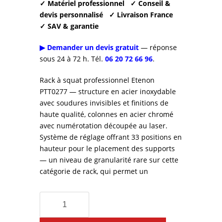
actuel
✓ Matériel professionnel
✓ Conseil &
295,00 €.
devis personnalisé
✓ Livraison France
est :
✓ SAV & garantie
3
▶ Demander un devis gratuit
— réponse
sous 24 à 72 h. Tél.
06 20 72 66 96
.
850,00 €.
Rack à squat professionnel Etenon
PTT0277 — structure en acier inoxydable
avec soudures invisibles et finitions de
haute qualité, colonnes en acier chromé
avec numérotation découpée au laser.
Système de réglage offrant 33 positions en
hauteur pour le placement des supports
— un niveau de granularité rare sur cette
catégorie de rack, qui permet un
quantité
de