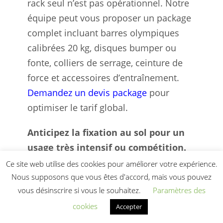
rack seul n’est pas opérationnel. Notre
équipe peut vous proposer un package
complet incluant barres olympiques
calibrées 20 kg, disques bumper ou
fonte, colliers de serrage, ceinture de
force et accessoires d’entraînement.
Demandez un devis package
pour
optimiser le tarif global.
Anticipez la fixation au sol pour un
usage très intensif ou compétition.
Le PTT0277 est conçu pour fonctionner
Ce site web utilise des cookies pour améliorer votre expérience.
en pose libre grâce à ses 153,9 kg et ses
Nous supposons que vous êtes d'accord, mais vous pouvez
vous désinscrire si vous le souhaitez.
Paramètres des
patins PVC antidérapants. En usage
compétition powerlifting avec charges
cookies
Accepter
proches de 500 kg ou en cas de