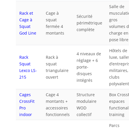
Salle de
Rack et
Cage à
musculati
Sécurité
Cage à
squat
gros
périmétrique
Squat
fermée 4
volumes 
complète
God Line
montants
charge en
pose libre
Hôtels de
4 niveaux de
Rack
Rack à
luxe, salle
réglage + 6
Squat
squat
d’entrepri
porte-
Lexco LS-
triangulaire
militaires,
disques
215
ouvert
clubs
intégrés
polyvalen
Cages
Cage 4
Structure
Box CrossF
CrossFit
montants +
modulaire
espaces
Pro
accessoires
WOD
functional
indoor
fonctionnels
collectif
training
Parcs