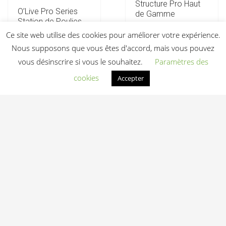
Structure Pro Haut
O’Live Pro Series
de Gamme
Station de Poulies
9 550,00
€
HT
Réglable
Ce site web utilise des cookies pour améliorer votre expérience.
3 430,00
€
HT
Nous supposons que vous êtes d'accord, mais vous pouvez
Ajouter au devis
vous désinscrire si vous le souhaitez.
Paramètres des
Ajouter au devis
cookies
Accepter
Pro Series O’Live
Machine Multipower