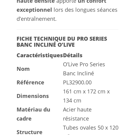
haute densité
apporte
un confort
exceptionnel
lors des longues séances
d’entraînement.
FICHE TECHNIQUE DU PRO SERIES
BANC INCLINÉ O’LIVE
Caractéristiques
Détails
O’Live Pro Series
Nom
Banc Incliné
Référence
PL32900.00
161 cm x 172 cm x
Dimensions
134 cm
Matériau du
Acier haute
cadre
résistance
Tubes ovales 50 x 120
Structure