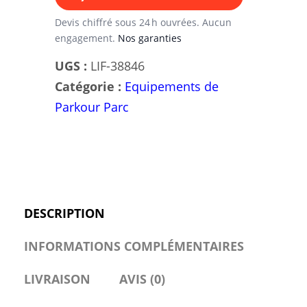
1M-
P12
Devis chiffré sous 24 h ouvrées. Aucun
engagement.
Nos garanties
–
Parcours
UGS :
LIF-38846
XXL
Catégorie :
Equipements de
-
Parkour Parc
Équipements,
Modules
et
Structures
Certifiés
DESCRIPTION
EN
INFORMATIONS COMPLÉMENTAIRES
16899
&
LIVRAISON
AVIS (0)
EN