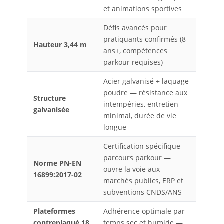
et animations sportives
Défis avancés pour
pratiquants confirmés (8
Hauteur 3,44 m
ans+, compétences
parkour requises)
Acier galvanisé + laquage
poudre — résistance aux
Structure
intempéries, entretien
galvanisée
minimal, durée de vie
longue
Certification spécifique
parcours parkour —
Norme PN-EN
ouvre la voie aux
16899:2017-02
marchés publics, ERP et
subventions CNDS/ANS
Plateformes
Adhérence optimale par
contreplaqué 18
temps sec et humide —