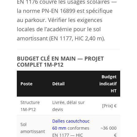
EN 1176 couvre les usages scolaires —
la norme PN-EN 16899 est spécifique
au parkour. Vérifier les exigences
locales de l’académie pour le sol
amortissant (EN 1177, HIC 2,40 m).
BUDGET CLÉ EN MAIN — PROJET
COMPLET 1M-P12
Budget
Poste
Détail
indicatif
HT
Structure
Livrée, délai sur
[Prix] €
1M-P12
devis
Dalles caoutchouc
Sol
60 mm
conformes
~36 000
amortissant
EN 1177 — HIC
€