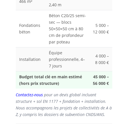
466 m²
2,40 m
Béton C20/25 semi-
sec — blocs
Fondations
5 000 –
50×50×50 cm à 80
béton
12 000 €
cm de profondeur
par poteau
Équipe
4 000 –
Installation
professionnelle, 4–
8 000 €
7 jours
Budget total clé en main estimé
45 000 –
(hors prix structure)
56 000 €
Contactez-nous
pour un devis global incluant
structure + sol EN 1177 + fondation + installation.
Nous accompagnons les projets de collectivités de A à
Z, y compris les dossiers de subvention CNDS/ANS.