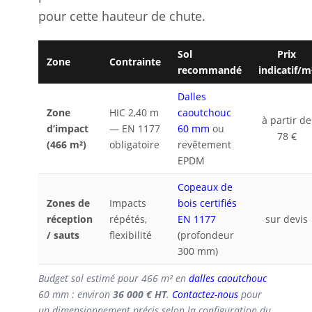
pour cette hauteur de chute.
Sol
Prix
Zone
Contrainte
recommandé
indicatif/m
Dalles
Zone
HIC 2,40 m
caoutchouc
à partir de
d’impact
— EN 1177
60 mm
ou
78 €
(466 m²)
obligatoire
revêtement
EPDM
Copeaux de
Zones de
Impacts
bois certifiés
réception
répétés,
EN 1177
sur devis
/ sauts
flexibilité
(profondeur
300 mm)
Budget sol estimé pour 466 m² en
dalles caoutchouc
60 mm : environ
36 000 € HT
.
Contactez-nous
pour
un dimensionnement précis selon la configuration du