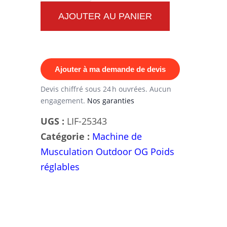
Machine
AJOUTER AU PANIER
de
Musculation
Extérieur
Ajouter à ma demande de devis
Leg
Press
Devis chiffré sous 24 h ouvrées. Aucun
engagement.
Nos garanties
OG
-
UGS :
LIF-25343
Construction
Catégorie :
Machine de
Métallique
Musculation Outdoor OG Poids
en
réglables
Acier
de
Qualité
S235