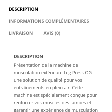
-
DESCRIPTION
Revêtement
INFORMATIONS COMPLÉMENTAIRES
en
Poudre
LIVRAISON
AVIS (0)
-
Pièces
en
DESCRIPTION
Plastique
Présentation de la machine de
Elastodur
musculation extérieure Leg Press OG –
-
une solution de qualité pour vos
Fixations
entraînements en plein air. Cette
Galvanisées
machine est spécialement conçue pour
renforcer vos muscles des jambes et
garantir une expérience de musculation