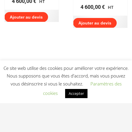
4 600,00
€
HT
4 600,00
€
HT
Ajouter au devis
Ajouter au devis
Ce site web utilise des cookies pour améliorer votre expérience.
Nous supposons que vous êtes d'accord, mais vous pouvez
vous désinscrire si vous le souhaitez.
Paramètres des
cookies
Accepter
Light In Fitness
—
6-8 rue Victor Laloux
,
37000
Tours
,
France
06 20 72 66 96
contact@lightinfitness.com
|
Mentions légales
CGV
Conditions d'utilisation
Contact