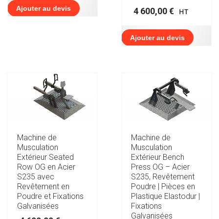
Ajouter au devis
4 600,00
€
HT
Ajouter au devis
Machine de
Machine de
Musculation
Musculation
Extérieur Seated
Extérieur Bench
Row OG en Acier
Press OG – Acier
S235 avec
S235, Revêtement
Revêtement en
Poudre | Pièces en
Poudre et Fixations
Plastique Elastodur |
Galvanisées
Fixations
Galvanisées