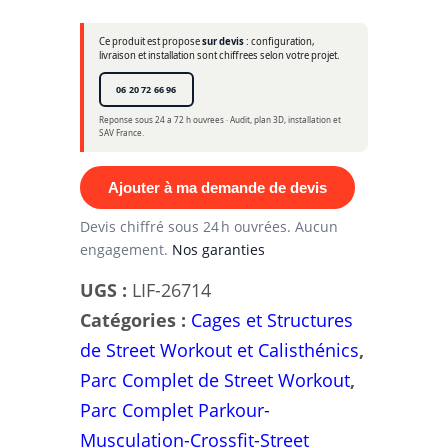
Ce produit est propose
sur devis
: configuration,
livraison et installation sont chiffrees selon votre projet.
06 20 72 66 96
Reponse sous 24 a 72 h ouvrees · Audit, plan 3D, installation et
SAV France.
Ajouter à ma demande de devis
Devis chiffré sous 24 h ouvrées. Aucun
engagement.
Nos garanties
UGS :
LIF-26714
Catégories :
Cages et Structures
de Street Workout et Calisthénics
,
Parc Complet de Street Workout
,
Parc Complet Parkour-
Musculation-Crossfit-Street