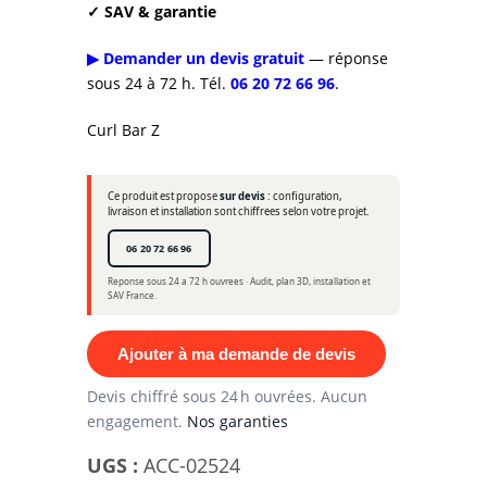
✓ SAV & garantie
▶ Demander un devis gratuit
— réponse
sous 24 à 72 h. Tél.
06 20 72 66 96
.
Curl Bar Z
Ce produit est propose
sur devis
: configuration,
livraison et installation sont chiffrees selon votre projet.
06 20 72 66 96
Reponse sous 24 a 72 h ouvrees · Audit, plan 3D, installation et
SAV France.
Ajouter à ma demande de devis
Devis chiffré sous 24 h ouvrées. Aucun
engagement.
Nos garanties
UGS :
ACC-02524