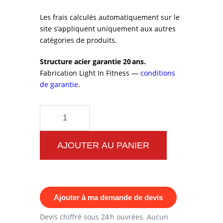
Les frais calculés automatiquement sur le
site s’appliquent uniquement aux autres
catégories de produits.
Structure acier garantie 20 ans.
Fabrication Light In Fitness —
conditions
de garantie
.
quantité
de
Container
AJOUTER AU PANIER
CrossFit
20
Pieds
Ajouter à ma demande de devis
en
Acier
Devis chiffré sous 24 h ouvrées. Aucun