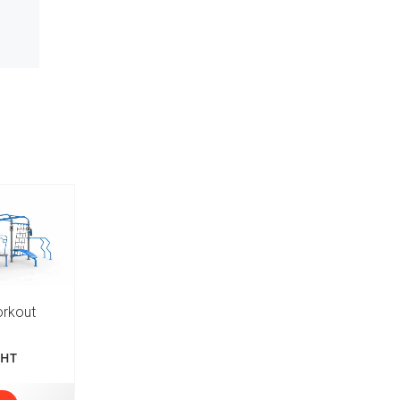
orkout
HT