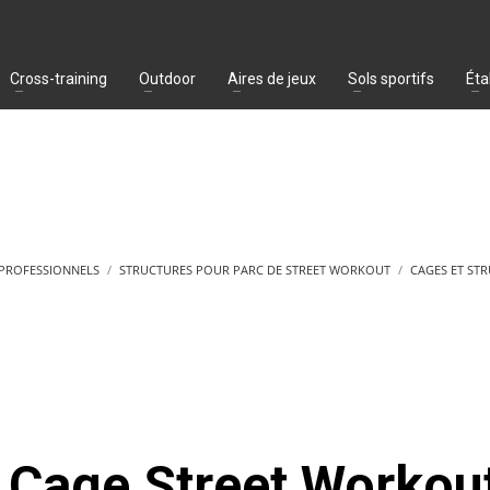
Cross-training
Outdoor
Aires de jeux
Sols sportifs
Éta
 PROFESSIONNELS
STRUCTURES POUR PARC DE STREET WORKOUT
CAGES ET ST
Cage Street Workou