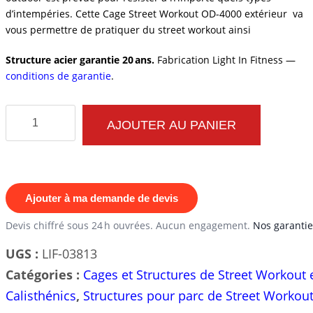
d’intempéries. Cette Cage Street Workout OD-4000 extérieur va
vous permettre de pratiquer du street workout ainsi
Structure acier garantie 20 ans.
Fabrication Light In Fitness —
conditions de garantie
.
quantité
AJOUTER AU PANIER
de
Cage
Street
Workout
Ajouter à ma demande de devis
OD-
Devis chiffré sous 24 h ouvrées. Aucun engagement.
Nos garantie
4000
UGS :
LIF-03813
Catégories :
Cages et Structures de Street Workout 
Calisthénics
,
Structures pour parc de Street Workou