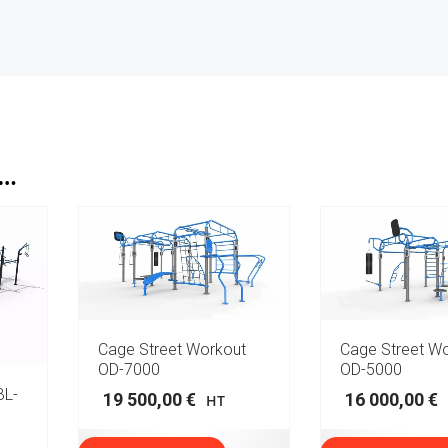
I…
Cage Street Workout
Cage Street W
OD-7000
OD-5000
L-
19 500,00
€
16 000,00
€
HT