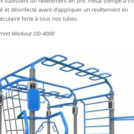
aux subissent un revêtement en zinc métal trempé à c
é et désinfecté avant d’appliquer un revêtement en
culaire forte à tous nos tubes.
treet Workout OD-4000