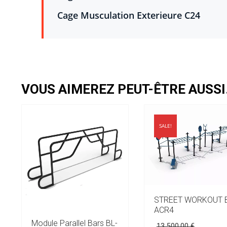
Cage Musculation Exterieure C24
VOUS AIMEREZ PEUT-ÊTRE AUSS
SALE!
STREET WORKOUT B
ACR4
Module Parallel Bars BL-
Le
13 500,00
€