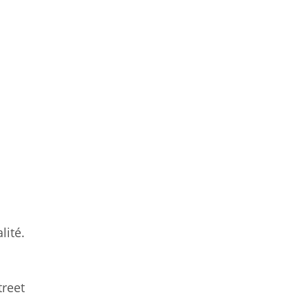
lité.
treet