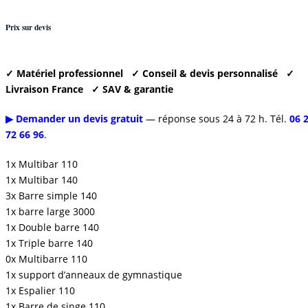
Prix sur devis
✓ Matériel professionnel
✓ Conseil & devis personnalisé
✓
Livraison France
✓ SAV & garantie
▶ Demander un devis gratuit
— réponse sous 24 à 72 h. Tél.
06 
72 66 96
.
1x Multibar 110
1x Multibar 140
3x Barre simple 140
1x barre large 3000
1x Double barre 140
1x Triple barre 140
0x Multibarre 110
1x support d’anneaux de gymnastique
1x Espalier 110
1x Barre de singe 110