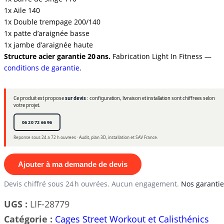
1x Aile 140
1x Double trempage 200/140
1x patte d’araignée basse
1x jambe d’araignée haute
Structure acier garantie 20 ans.
Fabrication Light In Fitness —
conditions de garantie
.
Ce produit est propose
sur devis
: configuration, livraison et installation sont chiffrees selon
votre projet.
06 20 72 66 96
Reponse sous 24 a 72 h ouvrees · Audit, plan 3D, installation et SAV France.
Ajouter à ma demande de devis
Devis chiffré sous 24 h ouvrées. Aucun engagement.
Nos garantie
UGS :
LIF-28779
Catégorie :
Cages Street Workout et Calisthénics