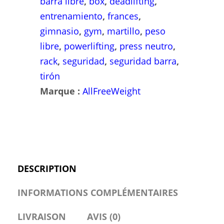
barra libre
,
box
,
deadlifting
,
entrenamiento
,
frances
,
gimnasio
,
gym
,
martillo
,
peso
libre
,
powerlifting
,
press neutro
,
rack
,
seguridad
,
seguridad barra
,
tirón
Marque :
AllFreeWeight
DESCRIPTION
INFORMATIONS COMPLÉMENTAIRES
LIVRAISON
AVIS (0)