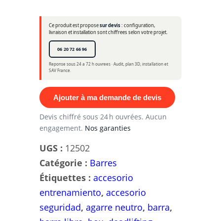
Ce produit est propose
sur devis
: configuration,
livraison et installation sont chiffrees selon votre projet.
06 20 72 66 96
Reponse sous 24 a 72 h ouvrees · Audit, plan 3D, installation et
SAV France.
Ajouter à ma demande de devis
Devis chiffré sous 24 h ouvrées. Aucun
engagement.
Nos garanties
UGS :
12502
Catégorie :
Barres
Étiquettes :
accesorio
entrenamiento
,
accesorio
seguridad
,
agarre neutro
,
barra
,