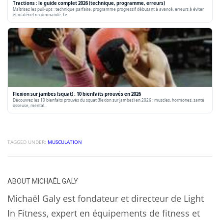
Tractions : le guide complet 2026 (technique, programme, erreurs)
Maîtrisez les pull-ups : technique parfaite, programme progressif débutant à avancé, erreurs à éviter
et matériel recommandé. Le…
Flexion sur jambes (squat) : 10 bienfaits prouvés en 2026
Découvrez les 10 bienfaits prouvés du squat (flexion sur jambes) en 2026 : muscles, hormones, santé
osseuse, mental…
TAGGED UNDER:
MUSCULATION
ABOUT
MICHAËL GALY
Michaël Galy est fondateur et directeur de Light
In Fitness, expert en équipements de fitness et