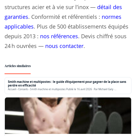
structures acier et à vie sur l’inox —
détail des
garanties
. Conformité et référentiels :
normes
applicables
. Plus de 500 établissements équipés
depuis 2013 :
nos références
. Devis chiffré sous
24 h ouvrées —
nous contacter
.
Articles similaires
Smith machine et multipostes : le guide d’équipement pour gagner de la place sans
perdre en efficacité
Accueil › Conseils › Smith machine et multipostes Publié le 16 avril 2026 · Par Michaël Galy ·…