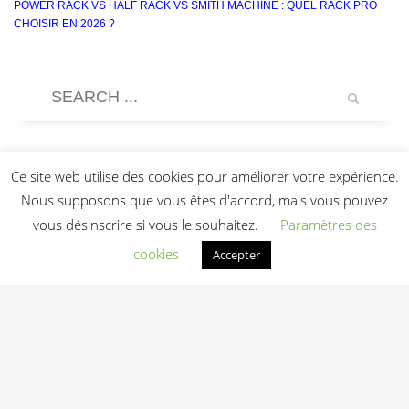
POWER RACK VS HALF RACK VS SMITH MACHINE : QUEL RACK PRO
CHOISIR EN 2026 ?
Ce site web utilise des cookies pour améliorer votre expérience.
Nous supposons que vous êtes d'accord, mais vous pouvez
vous désinscrire si vous le souhaitez.
Paramètres des
cookies
Accepter
Light In Fitness
—
6-8 rue Victor Laloux
,
37000
Tours
,
France
06 20 72 66 96
contact@lightinfitness.com
|
Mentions légales
CGV
Conditions d'utilisation
Contact
© 2026 Light In Fitness — Équipements fitness professionnels indoor & outdoor
depuis 2013 — Tours (37)