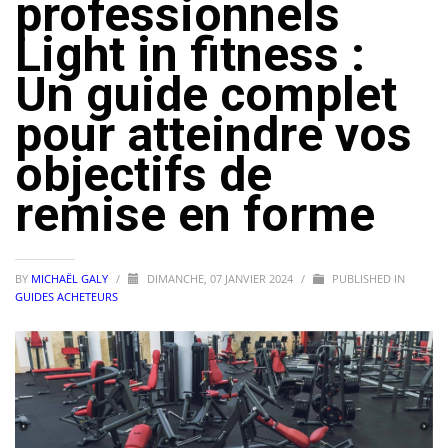
professionnels
Light in fitness :
Un guide complet
pour atteindre vos
objectifs de
remise en forme
BY
MICHAËL GALY
/
DIMANCHE, 07 JANVIER 2024
/
PUBLISHED IN
GUIDES ACHETEURS