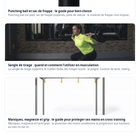
Punching ball et sac de frappe : le guide pour bien choisir
Punching ball sur pied, sac de frappe suspendu, poire de vitesse : le materiel de frappe s'est impose…
Sangle de tirage : quand et comment l’utiliser en musculation
La sangle de tirage supprime le maillon faible des tirages lourds : la poigne. Souleve de terre, rowing,…
Maniques, magnesie et grip : le guide pour proteger ses mains en cross training
Maniques, magnesie et hand grips : la protection des mains conditionne la progression aux tractions,
au toes-to-bar et…