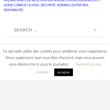
FAQ MACHINES DE MUSCULATION GUIDÉES PROFESSIONNELLES –
GUIDE COMPLET (CHOIX, SÉCURITÉ, NORMES, ENTRETIEN,
RENTABILITÉ)
Ce site web utilise des cookies pour améliorer votre expérience.
Nous supposons que vous êtes d'accord, mais vous pouvez
vous désinscrire si vous le souhaitez.
Paramètres des
cookies
Accepter
Light In Fitness
—
6-8 rue Victor Laloux
,
37000
Tours
,
France
06 20 72 66 96
contact@lightinfitness.com
|
Mentions légales
CGV
Conditions d'utilisation
Contact
© 2026 Light In Fitness — Équipements fitness professionnels indoor & outdoor
depuis 2013 — Tours (37)