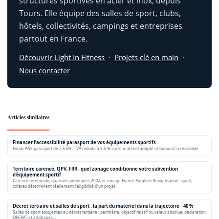
structures sportives en acier et inox, depuis
Tours. Elle équipe des salles de sport, clubs,
hôtels, collectivités, campings et entreprises
partout en France.
Découvrir Light In Fitness
·
Projets clé en main
·
Nous contacter
Articles similaires
Financer l’accessibilité parasport de vos équipements sportifs
Fonds ANS parasport de 2,5 M€, TVA réduite à 5,5 % sur le matériel adapté et bonus d'accessibilité…
Territoire carencé, QPV, FRR : quel zonage conditionne votre subvention
d’équipement sportif
Carence territoriale, quartiers prioritaires 2024 et zonage France Ruralités Revitalisation : quels
critères déterminent réellement l'éligibilité d'un projet…
Décret tertiaire et salles de sport : la part du matériel dans la trajectoire −40 %
Salles de sport assujetties au décret tertiaire : périmètre, objectif relatif ou valeur absolue, déclaration
OPERAT et arbitrages…